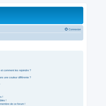
Connexion
s et comment les rejoindre ?
s une couleur différente ?
?
s !
bles !
n membre de ce forum !