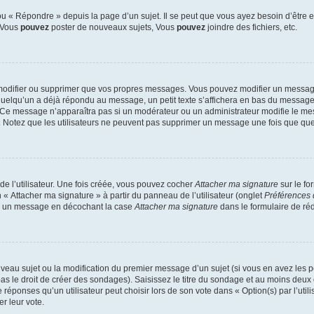
 « Répondre » depuis la page d’un sujet. Il se peut que vous ayez besoin d’être e
: Vous
pouvez
poster de nouveaux sujets, Vous
pouvez
joindre des fichiers, etc.
modifier ou supprimer que vos propres messages. Vous pouvez modifier un message
lqu’un a déjà répondu au message, un petit texte s’affichera en bas du message ind
n. Ce message n’apparaîtra pas si un modérateur ou un administrateur modifie le mes
ive. Notez que les utilisateurs ne peuvent pas supprimer un message une fois que qu
e l’utilisateur. Une fois créée, vous pouvez cocher
Attacher ma signature
sur le fo
 « Attacher ma signature » à partir du panneau de l’utilisateur (onglet
Préférences 
 à un message en décochant la case
Attacher ma signature
dans le formulaire de ré
ouveau sujet ou la modification du premier message d’un sujet (si vous en avez les p
 le droit de créer des sondages). Saisissez le titre du sondage et au moins deux o
onses qu’un utilisateur peut choisir lors de son vote dans « Option(s) par l’utilis
er leur vote.