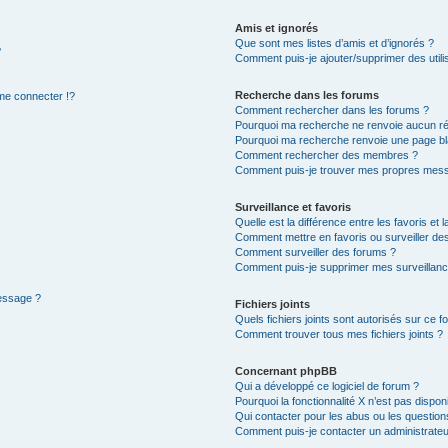
Amis et ignorés
Que sont mes listes d’amis et d’ignorés ?
?
Comment puis-je ajouter/supprimer des utilis
Recherche dans les forums
e connecter !?
Comment rechercher dans les forums ?
Pourquoi ma recherche ne renvoie aucun ré
Pourquoi ma recherche renvoie une page bl
Comment rechercher des membres ?
Comment puis-je trouver mes propres mess
Surveillance et favoris
Quelle est la différence entre les favoris et l
Comment mettre en favoris ou surveiller des
Comment surveiller des forums ?
Comment puis-je supprimer mes surveillanc
message ?
Fichiers joints
Quels fichiers joints sont autorisés sur ce f
Comment trouver tous mes fichiers joints ?
Concernant phpBB
Qui a développé ce logiciel de forum ?
Pourquoi la fonctionnalité X n’est pas dispon
Qui contacter pour les abus ou les questio
Comment puis-je contacter un administrateu