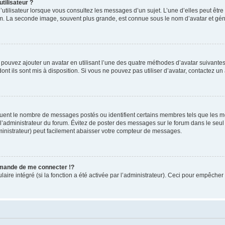
tilisateur ?
utilisateur lorsque vous consultez les messages d’un sujet. L’une d’elles peut êtr
rum. La seconde image, souvent plus grande, est connue sous le nom d’avatar et 
s pouvez ajouter un avatar en utilisant l’une des quatre méthodes d’avatar suivantes 
ont ils sont mis à disposition. Si vous ne pouvez pas utiliser d’avatar, contactez un
iquent le nombre de messages postés ou identifient certains membres tels que les 
ar l’administrateur du forum. Évitez de poster des messages sur le forum dans le seu
ministrateur) peut facilement abaisser votre compteur de messages.
mande de me connecter !?
re intégré (si la fonction a été activée par l’administrateur). Ceci pour empêcher l’u