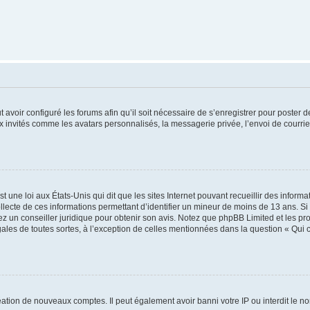
t avoir configuré les forums afin qu’il soit nécessaire de s’enregistrer pour poster
x invités comme les avatars personnalisés, la messagerie privée, l’envoi de courri
t une loi aux États-Unis qui dit que les sites Internet pouvant recueillir des infor
ollecte de ces informations permettant d’identifier un mineur de moins de 13 ans. S
tez un conseiller juridique pour obtenir son avis. Notez que phpBB Limited et les pr
gales de toutes sortes, à l’exception de celles mentionnées dans la question « Qui
réation de nouveaux comptes. Il peut également avoir banni votre IP ou interdit le no