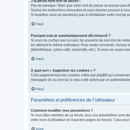
J’ai perdu mon mot de passe !
Pas de panique ! Bien que votre mot de passe ne puisse pas être
Suivez les instructions énoncées et vous devriez pouvoir à no
Si toutefois vous ne parveniez pas à réinitialiser votre mot de 
Haut
Pourquoi suis-je automatiquement déconnecté ?
Si vous ne cochez pas la case
Se souvenir de moi
lors de votr
en utilisant le même ordinateur. Pour rester connecté, cochez 
(bibliothèque, cyber-café, université, etc.). Si vous ne voyez pa
Haut
À quoi sert « Supprimer les cookies » ?
Cela supprime tous les cookies créés par phpBB qui conservent v
messages (lu ou non lu) si cela a été activé par un administra
Haut
Paramètres et préférences de l’utilisateur
Comment modifier mes paramètres ?
Si vous êtes membre de ce forum, tous vos paramètres sont st
votre nom d’utilisateur en haut des pages du forum). Cela vous
Haut