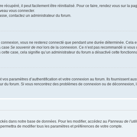
 récupéré, il peut facilement être réinitialisé. Pour ce faire, rendez vous sur la p
uveau vous connecter.
passe, contactez un administrateur du forum.
e connexion, vous ne resterez connecté que pendant une durée déterminée. Cela em
la case
Se souvenir de moi
lors de la connexion. Ce n’est pas recommandé si vous u
s cette case, cela signifie qu’un administrateur du forum a désactivé cette fonctionna
os paramètres d’authentification et votre connexion au forum. Ils fournissent aussi
teur du forum. Si vous rencontrez des problèmes de connexion ou de déconnexion, l
ockés dans notre base de données. Pour les modifier, accédez au
Panneau de l’util
 permettra de modifier tous les paramètres et préférences de votre compte.