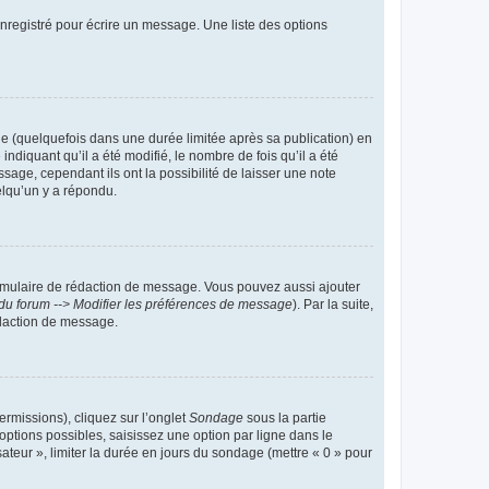
nregistré pour écrire un message. Une liste des options
 (quelquefois dans une durée limitée après sa publication) en
iquant qu’il a été modifié, le nombre de fois qu’il a été
sage, cependant ils ont la possibilité de laisser une note
elqu’un y a répondu.
rmulaire de rédaction de message. Vous pouvez aussi ajouter
du forum --> Modifier les préférences de message
). Par la suite,
daction de message.
ermissions), cliquez sur l’onglet
Sondage
sous la partie
ptions possibles, saisissez une option par ligne dans le
ateur », limiter la durée en jours du sondage (mettre « 0 » pour