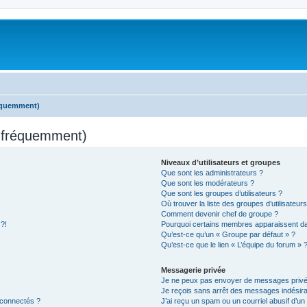
réquemment)
s fréquemment)
Niveaux d’utilisateurs et groupes
Que sont les administrateurs ?
Que sont les modérateurs ?
Que sont les groupes d’utilisateurs ?
Où trouver la liste des groupes d’utilisateur
Comment devenir chef de groupe ?
 ?!
Pourquoi certains membres apparaissent dan
Qu’est-ce qu’un « Groupe par défaut » ?
Qu’est-ce que le lien « L’équipe du forum » 
Messagerie privée
Je ne peux pas envoyer de messages privé
Je reçois sans arrêt des messages indésira
 connectés ?
J’ai reçu un spam ou un courriel abusif d’u