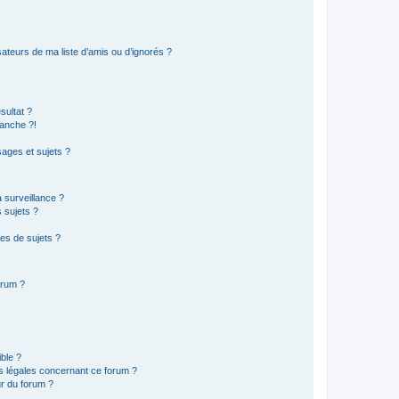
ateurs de ma liste d’amis ou d’ignorés ?
sultat ?
anche ?!
ages et sujets ?
a surveillance ?
 sujets ?
es de sujets ?
orum ?
ible ?
ns légales concernant ce forum ?
r du forum ?