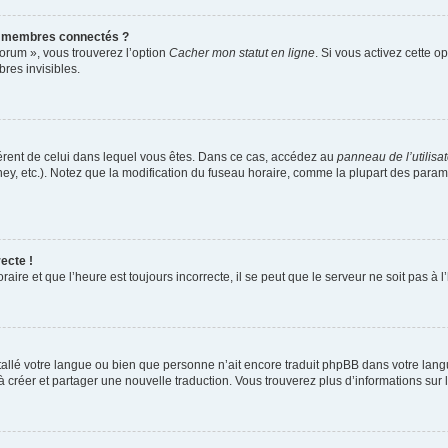
s membres connectés ?
forum », vous trouverez l’option
Cacher mon statut en ligne
. Si vous activez cette o
es invisibles.
ifférent de celui dans lequel vous êtes. Dans ce cas, accédez au
panneau de l’utilisa
ney, etc.). Notez que la modification du fuseau horaire, comme la plupart des para
ecte !
aire et que l’heure est toujours incorrecte, il se peut que le serveur ne soit pas à
installé votre langue ou bien que personne n’ait encore traduit phpBB dans votre l
s à créer et partager une nouvelle traduction. Vous trouverez plus d’informations sur l