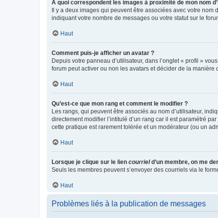
A quoi correspondent les images à proximité de mon nom d’u
Il y a deux images qui peuvent être associées avec votre nom d’
indiquant votre nombre de messages ou votre statut sur le fo
Haut
Comment puis-je afficher un avatar ?
Depuis votre panneau d’utilisateur, dans l’onglet « profil » vou
forum peut activer ou non les avatars et décider de la manière d
Haut
Qu’est-ce que mon rang et comment le modifier ?
Les rangs, qui peuvent être associés au nom d’utilisateur, ind
directement modifier l’intitulé d’un rang car il est paramétré p
cette pratique est rarement tolérée et un modérateur (ou un ad
Haut
Lorsque je clique sur le lien
courriel
d’un membre, on me de
Seuls les membres peuvent s’envoyer des courriels via le formulai
Haut
Problèmes liés à la publication de messages