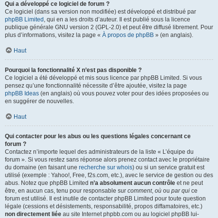
Qui a développé ce logiciel de forum ?
Ce logiciel (dans sa version non modifiée) est développé et distribué par
phpBB Limited
, qui en a les droits d’auteur. Il est publié sous la licence
publique générale GNU version 2 (GPL-2.0) et peut être diffusé librement. Pour
plus d’informations, visitez la page «
À propos de phpBB
» (en anglais).
Haut
Pourquoi la fonctionnalité X n’est pas disponible ?
Ce logiciel a été développé et mis sous licence par phpBB Limited. Si vous
pensez qu’une fonctionnalité nécessite d’être ajoutée, visitez la page
phpBB Ideas
(en anglais) où vous pouvez voter pour des idées proposées ou
en suggérer de nouvelles.
Haut
Qui contacter pour les abus ou les questions légales concernant ce
forum ?
Contactez n’importe lequel des administrateurs de la liste « L’équipe du
forum ». Si vous restez sans réponse alors prenez contact avec le propriétaire
du domaine (en faisant une
recherche sur whois
) ou si un service gratuit est
utilisé (exemple : Yahoo!, Free, f2s.com, etc.), avec le service de gestion ou des
abus. Notez que phpBB Limited
n’a absolument aucun contrôle
et ne peut
être, en aucun cas, tenu pour responsable sur
comment
,
où
ou
par qui
ce
forum est utilisé. Il est inutile de contacter phpBB Limited pour toute question
légale (cessions et désistements, responsabilité, propos diffamatoires, etc.)
non directement liée
au site Internet phpbb.com ou au logiciel phpBB lui-