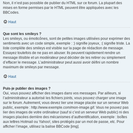
Non, il n’est pas possible de publier du HTML sur ce forum. La plupart des
mises en forme permises par le HTML peuvent être appliquées avec les
BBCodes.
Haut
Que sont les smileys ?
Les smileys, ou émoticônes, sont de petites images utilisées pour exprimer des
sentiments avec un code simple, exemple : :) signifie joyeux, :( signifie triste. La
liste complète des smileys est visible sur la page de rédaction de message.
Essayez toutefois de ne pas en abuser. Ils peuvent rapidement rendre un
message illisible et un modérateur peut décider de les retirer ou simplement
d’effacer le message. L’administrateur peut aussi avoir défini un nombre
maximum de smileys par message.
Haut
Puis-je publier des images ?
Oui, vous pouvez afficher des images dans vos messages. Par ailleurs, si
l’administrateur a autorisé les fichiers joints, vous pouvez charger une image
sur le forum. Autrement, vous devez lier une image placée sur un serveur Web
public, exemple : http://www.exemple.com/mon-image.gif. Vous ne pouvez pas
lier des images de votre ordinateur (sauf si c’est un serveur Web public) ni des
images placées derrière des mécanismes d’authentification, exemple : boîtes
aux lettres Hotmail ou Yahoo!, sites protégés par un mot de passe, etc. Pour
afficher l’image, utilisez la balise BBCode [img].