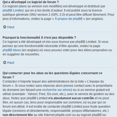
Qui a développé ce logiciel de forum ?
Ce logiciel (dans sa version non modifiée) est développé et distribué par
phpBB Limited
, qui en a les droits d’auteur. Il est publié sous la licence
publique générale GNU version 2 (GPL-2.0) et peut être diffusé librement. Pour
plus d’informations, visitez la page «
À propos de phpBB
» (en anglais).
Haut
Pourquoi la fonctionnalité X n’est pas disponible ?
Ce logiciel a été développé et mis sous licence par phpBB Limited. Si vous
pensez qu’une fonctionnalité nécessite d’être ajoutée, visitez la page
phpBB Ideas
(en anglais) où vous pouvez voter pour des idées proposées ou
en suggérer de nouvelles.
Haut
Qui contacter pour les abus ou les questions légales concernant ce
forum ?
Contactez n’importe lequel des administrateurs de la liste « L’équipe du
forum ». Si vous restez sans réponse alors prenez contact avec le propriétaire
du domaine (en faisant une
recherche sur whois
) ou si un service gratuit est
utilisé (exemple : Yahoo!, Free, f2s.com, etc.), avec le service de gestion ou des
abus. Notez que phpBB Limited
n’a absolument aucun contrôle
et ne peut
être, en aucun cas, tenu pour responsable sur
comment
,
où
ou
par qui
ce
forum est utilisé. Il est inutile de contacter phpBB Limited pour toute question
légale (cessions et désistements, responsabilité, propos diffamatoires, etc.)
non directement liée
au site Internet phpbb.com ou au logiciel phpBB lui-