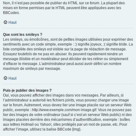
Non, il n’est pas possible de publier du HTML sur ce forum. La plupart des
mises en forme permises par le HTML peuvent être appliquées avec les
BBCodes.
Haut
Que sont les smileys ?
Les smileys, ou émoticônes, sont de petites images utilisées pour exprimer des
sentiments avec un code simple, exemple : :) signifie joyeux, :( signifie triste. La
liste complète des smileys est visible sur la page de rédaction de message.
Essayez toutefois de ne pas en abuser. Ils peuvent rapidement rendre un
message illisible et un modérateur peut décider de les retirer ou simplement
d’effacer le message. L’administrateur peut aussi avoir défini un nombre
maximum de smileys par message.
Haut
Puis-je publier des images ?
Oui, vous pouvez afficher des images dans vos messages. Par ailleurs, si
l’administrateur a autorisé les fichiers joints, vous pouvez charger une image
sur le forum. Autrement, vous devez lier une image placée sur un serveur Web
public, exemple : http://www.exemple.com/mon-image.gif. Vous ne pouvez pas
lier des images de votre ordinateur (sauf si c’est un serveur Web public) ni des
images placées derrière des mécanismes d’authentification, exemple : boîtes
aux lettres Hotmail ou Yahoo!, sites protégés par un mot de passe, etc. Pour
afficher l’image, utilisez la balise BBCode [img].