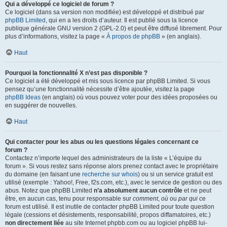
Qui a développé ce logiciel de forum ?
Ce logiciel (dans sa version non modifiée) est développé et distribué par
phpBB Limited
, qui en a les droits d’auteur. Il est publié sous la licence
publique générale GNU version 2 (GPL-2.0) et peut être diffusé librement. Pour
plus d’informations, visitez la page «
À propos de phpBB
» (en anglais).
Haut
Pourquoi la fonctionnalité X n’est pas disponible ?
Ce logiciel a été développé et mis sous licence par phpBB Limited. Si vous
pensez qu’une fonctionnalité nécessite d’être ajoutée, visitez la page
phpBB Ideas
(en anglais) où vous pouvez voter pour des idées proposées ou
en suggérer de nouvelles.
Haut
Qui contacter pour les abus ou les questions légales concernant ce
forum ?
Contactez n’importe lequel des administrateurs de la liste « L’équipe du
forum ». Si vous restez sans réponse alors prenez contact avec le propriétaire
du domaine (en faisant une
recherche sur whois
) ou si un service gratuit est
utilisé (exemple : Yahoo!, Free, f2s.com, etc.), avec le service de gestion ou des
abus. Notez que phpBB Limited
n’a absolument aucun contrôle
et ne peut
être, en aucun cas, tenu pour responsable sur
comment
,
où
ou
par qui
ce
forum est utilisé. Il est inutile de contacter phpBB Limited pour toute question
légale (cessions et désistements, responsabilité, propos diffamatoires, etc.)
non directement liée
au site Internet phpbb.com ou au logiciel phpBB lui-