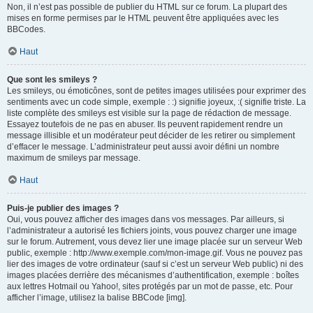
Non, il n’est pas possible de publier du HTML sur ce forum. La plupart des
mises en forme permises par le HTML peuvent être appliquées avec les
BBCodes.
Haut
Que sont les smileys ?
Les smileys, ou émoticônes, sont de petites images utilisées pour exprimer des
sentiments avec un code simple, exemple : :) signifie joyeux, :( signifie triste. La
liste complète des smileys est visible sur la page de rédaction de message.
Essayez toutefois de ne pas en abuser. Ils peuvent rapidement rendre un
message illisible et un modérateur peut décider de les retirer ou simplement
d’effacer le message. L’administrateur peut aussi avoir défini un nombre
maximum de smileys par message.
Haut
Puis-je publier des images ?
Oui, vous pouvez afficher des images dans vos messages. Par ailleurs, si
l’administrateur a autorisé les fichiers joints, vous pouvez charger une image
sur le forum. Autrement, vous devez lier une image placée sur un serveur Web
public, exemple : http://www.exemple.com/mon-image.gif. Vous ne pouvez pas
lier des images de votre ordinateur (sauf si c’est un serveur Web public) ni des
images placées derrière des mécanismes d’authentification, exemple : boîtes
aux lettres Hotmail ou Yahoo!, sites protégés par un mot de passe, etc. Pour
afficher l’image, utilisez la balise BBCode [img].