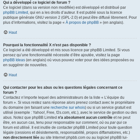
Qui a développé ce logiciel de forum ?
Ce logiciel (dans sa version non modifiée) est développé et distribué par
phpBB Limited
, qui en a les droits d’auteur. Il est publié sous la licence
publique générale GNU version 2 (GPL-2.0) et peut être diffusé librement. Pour
plus d’informations, visitez la page «
À propos de phpBB
» (en anglais).
Haut
Pourquoi la fonctionnalité X n’est pas disponible ?
Ce logiciel a été développé et mis sous licence par phpBB Limited. Si vous
pensez qu’une fonctionnalité nécessite d’être ajoutée, visitez la page
phpBB Ideas
(en anglais) où vous pouvez voter pour des idées proposées ou
en suggérer de nouvelles.
Haut
Qui contacter pour les abus ou les questions légales concernant ce
forum ?
Contactez n’importe lequel des administrateurs de la liste « L’équipe du
forum ». Si vous restez sans réponse alors prenez contact avec le propriétaire
du domaine (en faisant une
recherche sur whois
) ou si un service gratuit est
utilisé (exemple : Yahoo!, Free, f2s.com, etc.), avec le service de gestion ou des
abus. Notez que phpBB Limited
n’a absolument aucun contrôle
et ne peut
être, en aucun cas, tenu pour responsable sur
comment
,
où
ou
par qui
ce
forum est utilisé. Il est inutile de contacter phpBB Limited pour toute question
légale (cessions et désistements, responsabilité, propos diffamatoires, etc.)
non directement liée
au site Internet phpbb.com ou au logiciel phpBB lui-