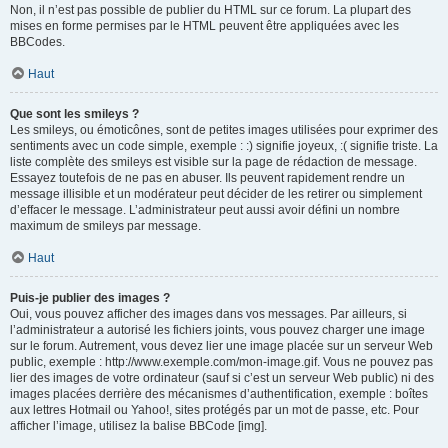
Non, il n’est pas possible de publier du HTML sur ce forum. La plupart des
mises en forme permises par le HTML peuvent être appliquées avec les
BBCodes.
Haut
Que sont les smileys ?
Les smileys, ou émoticônes, sont de petites images utilisées pour exprimer des
sentiments avec un code simple, exemple : :) signifie joyeux, :( signifie triste. La
liste complète des smileys est visible sur la page de rédaction de message.
Essayez toutefois de ne pas en abuser. Ils peuvent rapidement rendre un
message illisible et un modérateur peut décider de les retirer ou simplement
d’effacer le message. L’administrateur peut aussi avoir défini un nombre
maximum de smileys par message.
Haut
Puis-je publier des images ?
Oui, vous pouvez afficher des images dans vos messages. Par ailleurs, si
l’administrateur a autorisé les fichiers joints, vous pouvez charger une image
sur le forum. Autrement, vous devez lier une image placée sur un serveur Web
public, exemple : http://www.exemple.com/mon-image.gif. Vous ne pouvez pas
lier des images de votre ordinateur (sauf si c’est un serveur Web public) ni des
images placées derrière des mécanismes d’authentification, exemple : boîtes
aux lettres Hotmail ou Yahoo!, sites protégés par un mot de passe, etc. Pour
afficher l’image, utilisez la balise BBCode [img].