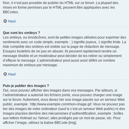
Non, il n’est pas possible de publier du HTML sur ce forum. La plupart des
mises en forme permises par le HTML peuvent être appliquées avec les
BBCodes.
Haut
Que sont les smileys ?
Les smileys, ou émoticônes, sont de petites images utilisées pour exprimer des
sentiments avec un code simple, exemple : :) signifie joyeux, :( signifie triste. La
liste complète des smileys est visible sur la page de rédaction de message.
Essayez toutefois de ne pas en abuser. Ils peuvent rapidement rendre un
message illisible et un modérateur peut décider de les retirer ou simplement
d’effacer le message. L’administrateur peut aussi avoir défini un nombre
maximum de smileys par message.
Haut
Puis-je publier des images ?
Oui, vous pouvez afficher des images dans vos messages. Par ailleurs, si
l’administrateur a autorisé les fichiers joints, vous pouvez charger une image
sur le forum. Autrement, vous devez lier une image placée sur un serveur Web
public, exemple : http://www.exemple.com/mon-image.gif. Vous ne pouvez pas
lier des images de votre ordinateur (sauf si c’est un serveur Web public) ni des
images placées derrière des mécanismes d’authentification, exemple : boîtes
aux lettres Hotmail ou Yahoo!, sites protégés par un mot de passe, etc. Pour
afficher l’image, utilisez la balise BBCode [img].