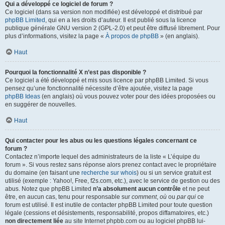
Qui a développé ce logiciel de forum ?
Ce logiciel (dans sa version non modifiée) est développé et distribué par
phpBB Limited
, qui en a les droits d’auteur. Il est publié sous la licence
publique générale GNU version 2 (GPL-2.0) et peut être diffusé librement. Pour
plus d’informations, visitez la page «
À propos de phpBB
» (en anglais).
Haut
Pourquoi la fonctionnalité X n’est pas disponible ?
Ce logiciel a été développé et mis sous licence par phpBB Limited. Si vous
pensez qu’une fonctionnalité nécessite d’être ajoutée, visitez la page
phpBB Ideas
(en anglais) où vous pouvez voter pour des idées proposées ou
en suggérer de nouvelles.
Haut
Qui contacter pour les abus ou les questions légales concernant ce
forum ?
Contactez n’importe lequel des administrateurs de la liste « L’équipe du
forum ». Si vous restez sans réponse alors prenez contact avec le propriétaire
du domaine (en faisant une
recherche sur whois
) ou si un service gratuit est
utilisé (exemple : Yahoo!, Free, f2s.com, etc.), avec le service de gestion ou des
abus. Notez que phpBB Limited
n’a absolument aucun contrôle
et ne peut
être, en aucun cas, tenu pour responsable sur
comment
,
où
ou
par qui
ce
forum est utilisé. Il est inutile de contacter phpBB Limited pour toute question
légale (cessions et désistements, responsabilité, propos diffamatoires, etc.)
non directement liée
au site Internet phpbb.com ou au logiciel phpBB lui-