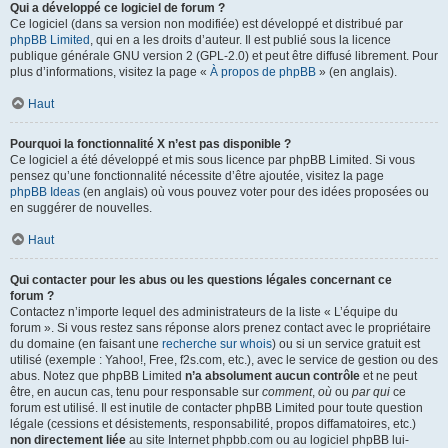
Qui a développé ce logiciel de forum ?
Ce logiciel (dans sa version non modifiée) est développé et distribué par
phpBB Limited
, qui en a les droits d’auteur. Il est publié sous la licence
publique générale GNU version 2 (GPL-2.0) et peut être diffusé librement. Pour
plus d’informations, visitez la page «
À propos de phpBB
» (en anglais).
Haut
Pourquoi la fonctionnalité X n’est pas disponible ?
Ce logiciel a été développé et mis sous licence par phpBB Limited. Si vous
pensez qu’une fonctionnalité nécessite d’être ajoutée, visitez la page
phpBB Ideas
(en anglais) où vous pouvez voter pour des idées proposées ou
en suggérer de nouvelles.
Haut
Qui contacter pour les abus ou les questions légales concernant ce
forum ?
Contactez n’importe lequel des administrateurs de la liste « L’équipe du
forum ». Si vous restez sans réponse alors prenez contact avec le propriétaire
du domaine (en faisant une
recherche sur whois
) ou si un service gratuit est
utilisé (exemple : Yahoo!, Free, f2s.com, etc.), avec le service de gestion ou des
abus. Notez que phpBB Limited
n’a absolument aucun contrôle
et ne peut
être, en aucun cas, tenu pour responsable sur
comment
,
où
ou
par qui
ce
forum est utilisé. Il est inutile de contacter phpBB Limited pour toute question
légale (cessions et désistements, responsabilité, propos diffamatoires, etc.)
non directement liée
au site Internet phpbb.com ou au logiciel phpBB lui-