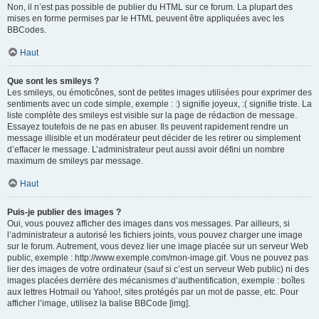
Non, il n’est pas possible de publier du HTML sur ce forum. La plupart des
mises en forme permises par le HTML peuvent être appliquées avec les
BBCodes.
Haut
Que sont les smileys ?
Les smileys, ou émoticônes, sont de petites images utilisées pour exprimer des
sentiments avec un code simple, exemple : :) signifie joyeux, :( signifie triste. La
liste complète des smileys est visible sur la page de rédaction de message.
Essayez toutefois de ne pas en abuser. Ils peuvent rapidement rendre un
message illisible et un modérateur peut décider de les retirer ou simplement
d’effacer le message. L’administrateur peut aussi avoir défini un nombre
maximum de smileys par message.
Haut
Puis-je publier des images ?
Oui, vous pouvez afficher des images dans vos messages. Par ailleurs, si
l’administrateur a autorisé les fichiers joints, vous pouvez charger une image
sur le forum. Autrement, vous devez lier une image placée sur un serveur Web
public, exemple : http://www.exemple.com/mon-image.gif. Vous ne pouvez pas
lier des images de votre ordinateur (sauf si c’est un serveur Web public) ni des
images placées derrière des mécanismes d’authentification, exemple : boîtes
aux lettres Hotmail ou Yahoo!, sites protégés par un mot de passe, etc. Pour
afficher l’image, utilisez la balise BBCode [img].