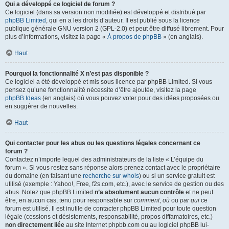
Qui a développé ce logiciel de forum ?
Ce logiciel (dans sa version non modifiée) est développé et distribué par
phpBB Limited
, qui en a les droits d’auteur. Il est publié sous la licence
publique générale GNU version 2 (GPL-2.0) et peut être diffusé librement. Pour
plus d’informations, visitez la page «
À propos de phpBB
» (en anglais).
Haut
Pourquoi la fonctionnalité X n’est pas disponible ?
Ce logiciel a été développé et mis sous licence par phpBB Limited. Si vous
pensez qu’une fonctionnalité nécessite d’être ajoutée, visitez la page
phpBB Ideas
(en anglais) où vous pouvez voter pour des idées proposées ou
en suggérer de nouvelles.
Haut
Qui contacter pour les abus ou les questions légales concernant ce
forum ?
Contactez n’importe lequel des administrateurs de la liste « L’équipe du
forum ». Si vous restez sans réponse alors prenez contact avec le propriétaire
du domaine (en faisant une
recherche sur whois
) ou si un service gratuit est
utilisé (exemple : Yahoo!, Free, f2s.com, etc.), avec le service de gestion ou des
abus. Notez que phpBB Limited
n’a absolument aucun contrôle
et ne peut
être, en aucun cas, tenu pour responsable sur
comment
,
où
ou
par qui
ce
forum est utilisé. Il est inutile de contacter phpBB Limited pour toute question
légale (cessions et désistements, responsabilité, propos diffamatoires, etc.)
non directement liée
au site Internet phpbb.com ou au logiciel phpBB lui-