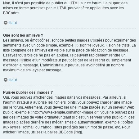
Non, il n’est pas possible de publier du HTML sur ce forum. La plupart des
mises en forme permises par le HTML peuvent être appliquées avec les
BBCodes.
Haut
Que sont les smileys ?
Les smileys, ou émoticônes, sont de petites images utilisées pour exprimer des
sentiments avec un code simple, exemple : :) signifie joyeux, :( signifie triste. La
liste complète des smileys est visible sur la page de rédaction de message.
Essayez toutefois de ne pas en abuser. Ils peuvent rapidement rendre un
message illisible et un modérateur peut décider de les retirer ou simplement
d’effacer le message. L’administrateur peut aussi avoir défini un nombre
maximum de smileys par message.
Haut
Puis-je publier des images ?
Oui, vous pouvez afficher des images dans vos messages. Par ailleurs, si
l’administrateur a autorisé les fichiers joints, vous pouvez charger une image
sur le forum. Autrement, vous devez lier une image placée sur un serveur Web
public, exemple : http://www.exemple.com/mon-image.gif. Vous ne pouvez pas
lier des images de votre ordinateur (sauf si c’est un serveur Web public) ni des
images placées derrière des mécanismes d’authentification, exemple : boîtes
aux lettres Hotmail ou Yahoo!, sites protégés par un mot de passe, etc. Pour
afficher l’image, utilisez la balise BBCode [img].