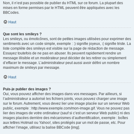
Non, il n’est pas possible de publier du HTML sur ce forum. La plupart des
mises en forme permises par le HTML peuvent être appliquées avec les
BBCodes.
Haut
Que sont les smileys ?
Les smileys, ou émoticônes, sont de petites images utilisées pour exprimer des
sentiments avec un code simple, exemple : :) signifie joyeux, :( signifie triste. La
liste complète des smileys est visible sur la page de rédaction de message.
Essayez toutefois de ne pas en abuser. Ils peuvent rapidement rendre un
message illisible et un modérateur peut décider de les retirer ou simplement
d’effacer le message. L’administrateur peut aussi avoir défini un nombre
maximum de smileys par message.
Haut
Puis-je publier des images ?
Oui, vous pouvez afficher des images dans vos messages. Par ailleurs, si
l’administrateur a autorisé les fichiers joints, vous pouvez charger une image
sur le forum. Autrement, vous devez lier une image placée sur un serveur Web
public, exemple : http://www.exemple.com/mon-image.gif. Vous ne pouvez pas
lier des images de votre ordinateur (sauf si c’est un serveur Web public) ni des
images placées derrière des mécanismes d’authentification, exemple : boîtes
aux lettres Hotmail ou Yahoo!, sites protégés par un mot de passe, etc. Pour
afficher l’image, utilisez la balise BBCode [img].