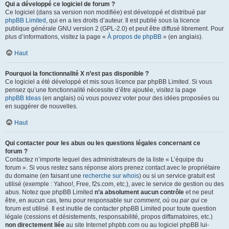
Qui a développé ce logiciel de forum ?
Ce logiciel (dans sa version non modifiée) est développé et distribué par
phpBB Limited
, qui en a les droits d’auteur. Il est publié sous la licence
publique générale GNU version 2 (GPL-2.0) et peut être diffusé librement. Pour
plus d’informations, visitez la page «
À propos de phpBB
» (en anglais).
Haut
Pourquoi la fonctionnalité X n’est pas disponible ?
Ce logiciel a été développé et mis sous licence par phpBB Limited. Si vous
pensez qu’une fonctionnalité nécessite d’être ajoutée, visitez la page
phpBB Ideas
(en anglais) où vous pouvez voter pour des idées proposées ou
en suggérer de nouvelles.
Haut
Qui contacter pour les abus ou les questions légales concernant ce
forum ?
Contactez n’importe lequel des administrateurs de la liste « L’équipe du
forum ». Si vous restez sans réponse alors prenez contact avec le propriétaire
du domaine (en faisant une
recherche sur whois
) ou si un service gratuit est
utilisé (exemple : Yahoo!, Free, f2s.com, etc.), avec le service de gestion ou des
abus. Notez que phpBB Limited
n’a absolument aucun contrôle
et ne peut
être, en aucun cas, tenu pour responsable sur
comment
,
où
ou
par qui
ce
forum est utilisé. Il est inutile de contacter phpBB Limited pour toute question
légale (cessions et désistements, responsabilité, propos diffamatoires, etc.)
non directement liée
au site Internet phpbb.com ou au logiciel phpBB lui-