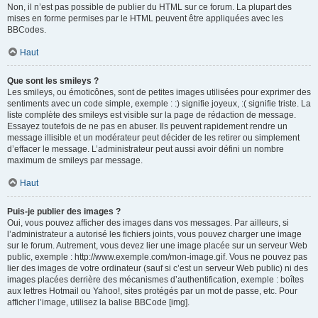
Non, il n’est pas possible de publier du HTML sur ce forum. La plupart des
mises en forme permises par le HTML peuvent être appliquées avec les
BBCodes.
Haut
Que sont les smileys ?
Les smileys, ou émoticônes, sont de petites images utilisées pour exprimer des
sentiments avec un code simple, exemple : :) signifie joyeux, :( signifie triste. La
liste complète des smileys est visible sur la page de rédaction de message.
Essayez toutefois de ne pas en abuser. Ils peuvent rapidement rendre un
message illisible et un modérateur peut décider de les retirer ou simplement
d’effacer le message. L’administrateur peut aussi avoir défini un nombre
maximum de smileys par message.
Haut
Puis-je publier des images ?
Oui, vous pouvez afficher des images dans vos messages. Par ailleurs, si
l’administrateur a autorisé les fichiers joints, vous pouvez charger une image
sur le forum. Autrement, vous devez lier une image placée sur un serveur Web
public, exemple : http://www.exemple.com/mon-image.gif. Vous ne pouvez pas
lier des images de votre ordinateur (sauf si c’est un serveur Web public) ni des
images placées derrière des mécanismes d’authentification, exemple : boîtes
aux lettres Hotmail ou Yahoo!, sites protégés par un mot de passe, etc. Pour
afficher l’image, utilisez la balise BBCode [img].