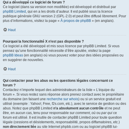
Qui a développé ce logiciel de forum ?
Ce logiciel (dans sa version non modifiée) est développé et distribué par
phpBB Limited
, qui en a les droits d’auteur. Il est publié sous la licence
publique générale GNU version 2 (GPL-2.0) et peut être diffusé librement. Pour
plus d’informations, visitez la page «
À propos de phpBB
» (en anglais).
Haut
Pourquoi la fonctionnalité X n’est pas disponible ?
Ce logiciel a été développé et mis sous licence par phpBB Limited. Si vous
pensez qu’une fonctionnalité nécessite d’être ajoutée, visitez la page
phpBB Ideas
(en anglais) où vous pouvez voter pour des idées proposées ou
en suggérer de nouvelles.
Haut
Qui contacter pour les abus ou les questions légales concernant ce
forum ?
Contactez n’importe lequel des administrateurs de la liste « L’équipe du
forum ». Si vous restez sans réponse alors prenez contact avec le propriétaire
du domaine (en faisant une
recherche sur whois
) ou si un service gratuit est
utilisé (exemple : Yahoo!, Free, f2s.com, etc.), avec le service de gestion ou des
abus. Notez que phpBB Limited
n’a absolument aucun contrôle
et ne peut
être, en aucun cas, tenu pour responsable sur
comment
,
où
ou
par qui
ce
forum est utilisé. Il est inutile de contacter phpBB Limited pour toute question
légale (cessions et désistements, responsabilité, propos diffamatoires, etc.)
non directement liée
au site Internet phpbb.com ou au logiciel phpBB lui-