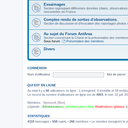
Essaimages
Section regroupant différentes données (dates, observations
rencontrées en France.
Comptes rendu de sorties d'observations.
Section de discussion et d'évocation des reportages photos c
Au sujet du Forum AntArea
Section concernant la Charte et la présentation des membre
Sous-forum :
Présentation des membres.
Divers
CONNEXION
Nom d’utilisateur :
Mot de passe :
QUI EST EN LIGNE
Au total il y a
60
utilisateurs en ligne : 1 enregistré, 0 invisible et 59 invi
Le record du nombre d’utilisateurs en ligne est de
4903
, le mer. 22 juil. 
Membres :
Semrush [Bot]
Légende :
Administrateurs
,
Administrateurs Mail
,
Modérateurs globaux
,
L
STATISTIQUES
4118
messages •
558
sujets •
266
membres • Le membre enregistré le p