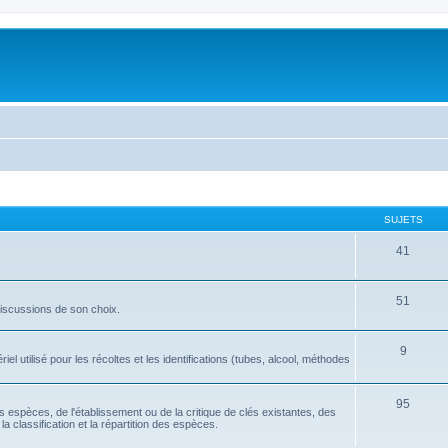
SUJETS
41
51
discussions de son choix.
9
l utilisé pour les récoltes et les identifications (tubes, alcool, méthodes
95
tes espèces, de l'établissement ou de la critique de clés existantes, des
la classification et la répartition des espèces.