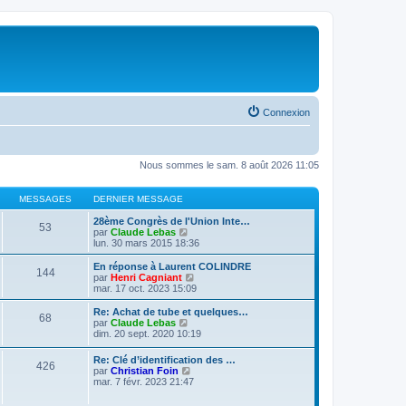
Connexion
Nous sommes le sam. 8 août 2026 11:05
MESSAGES
DERNIER MESSAGE
28ème Congrès de l'Union Inte…
53
V
par
Claude Lebas
o
lun. 30 mars 2015 18:36
i
r
En réponse à Laurent COLINDRE
144
l
V
par
Henri Cagniant
e
o
mar. 17 oct. 2023 15:09
d
i
e
r
Re: Achat de tube et quelques…
68
r
l
V
par
Claude Lebas
n
e
o
dim. 20 sept. 2020 10:19
i
d
i
e
e
r
Re: Clé d’identification des …
r
r
426
l
V
par
Christian Foin
m
n
e
o
mar. 7 févr. 2023 21:47
e
i
d
i
s
e
e
r
s