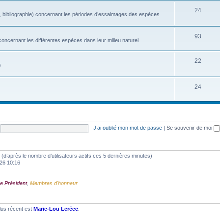
24
, bibliographie) concernant les périodes d’essaimages des espèces
93
oncernant les différentes espèces dans leur milieu naturel.
22
s
24
J’ai oublié mon mot de passe
|
Se souvenir de moi
tés (d’après le nombre d’utilisateurs actifs ces 5 dernières minutes)
2026 10:16
e Président
,
Membres d'honneur
lus récent est
Marie-Lou Leréec
.