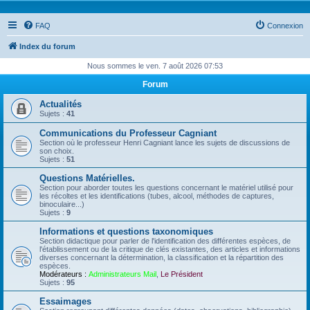
FAQ
Connexion
Index du forum
Nous sommes le ven. 7 août 2026 07:53
Forum
Actualités
Sujets :
41
Communications du Professeur Cagniant
Section où le professeur Henri Cagniant lance les sujets de discussions de
son choix.
Sujets :
51
Questions Matérielles.
Section pour aborder toutes les questions concernant le matériel utilisé pour
les récoltes et les identifications (tubes, alcool, méthodes de captures,
binoculaire...)
Sujets :
9
Informations et questions taxonomiques
Section didactique pour parler de l'identification des différentes espèces, de
l'établissement ou de la critique de clés existantes, des articles et informations
diverses concernant la détermination, la classification et la répartition des
espèces.
Modérateurs :
Administrateurs Mail
,
Le Président
Sujets :
95
Essaimages