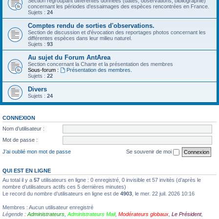
Section regroupant différentes données (dates, observations, bibliographie)
concernant les périodes d’essaimages des espèces rencontrées en France.
Sujets :
24
Comptes rendu de sorties d'observations.
Section de discussion et d'évocation des reportages photos concernant les
différentes espèces dans leur milieu naturel.
Sujets :
93
Au sujet du Forum AntArea
Section concernant la Charte et la présentation des membres
Sous-forum :
Présentation des membres.
Sujets :
22
Divers
Sujets :
24
CONNEXION
Nom d’utilisateur :
Mot de passe :
J’ai oublié mon mot de passe
Se souvenir de moi
QUI EST EN LIGNE
Au total il y a
57
utilisateurs en ligne : 0 enregistré, 0 invisible et 57 invités (d’après le
nombre d’utilisateurs actifs ces 5 dernières minutes)
Le record du nombre d’utilisateurs en ligne est de
4903
, le mer. 22 juil. 2026 10:16
Membres : Aucun utilisateur enregistré
Légende :
Administrateurs
,
Administrateurs Mail
,
Modérateurs globaux
,
Le Président
,