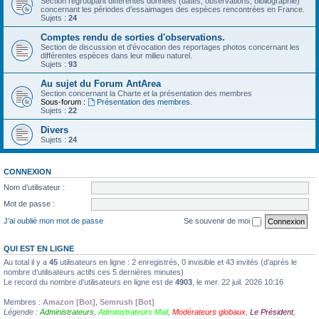
Section regroupant différentes données (dates, observations, bibliographie)
concernant les périodes d’essaimages des espèces rencontrées en France.
Sujets :
24
Comptes rendu de sorties d'observations.
Section de discussion et d'évocation des reportages photos concernant les
différentes espèces dans leur milieu naturel.
Sujets :
93
Au sujet du Forum AntArea
Section concernant la Charte et la présentation des membres
Sous-forum :
Présentation des membres.
Sujets :
22
Divers
Sujets :
24
CONNEXION
Nom d’utilisateur :
Mot de passe :
J’ai oublié mon mot de passe
Se souvenir de moi
QUI EST EN LIGNE
Au total il y a
45
utilisateurs en ligne : 2 enregistrés, 0 invisible et 43 invités (d’après le
nombre d’utilisateurs actifs ces 5 dernières minutes)
Le record du nombre d’utilisateurs en ligne est de
4903
, le mer. 22 juil. 2026 10:16
Membres :
Amazon [Bot]
,
Semrush [Bot]
Légende :
Administrateurs
,
Administrateurs Mail
,
Modérateurs globaux
,
Le Président
,