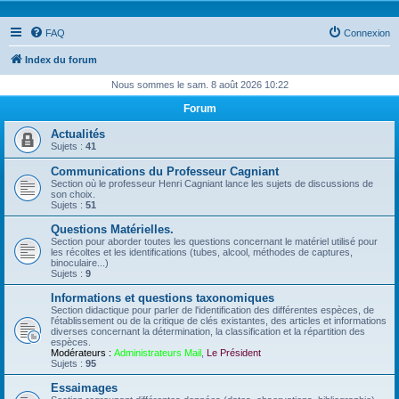
FAQ
Connexion
Index du forum
Nous sommes le sam. 8 août 2026 10:22
Forum
Actualités
Sujets :
41
Communications du Professeur Cagniant
Section où le professeur Henri Cagniant lance les sujets de discussions de
son choix.
Sujets :
51
Questions Matérielles.
Section pour aborder toutes les questions concernant le matériel utilisé pour
les récoltes et les identifications (tubes, alcool, méthodes de captures,
binoculaire...)
Sujets :
9
Informations et questions taxonomiques
Section didactique pour parler de l'identification des différentes espèces, de
l'établissement ou de la critique de clés existantes, des articles et informations
diverses concernant la détermination, la classification et la répartition des
espèces.
Modérateurs :
Administrateurs Mail
,
Le Président
Sujets :
95
Essaimages