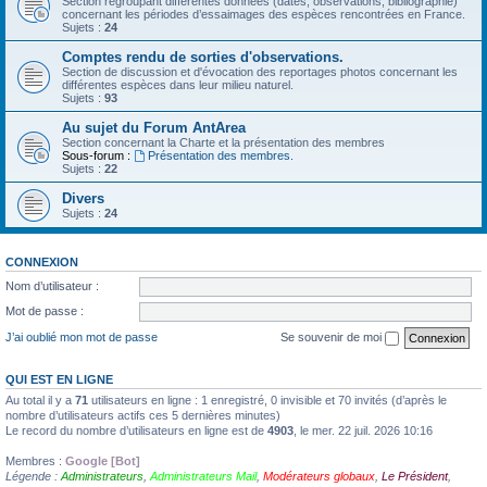
Section regroupant différentes données (dates, observations, bibliographie)
concernant les périodes d’essaimages des espèces rencontrées en France.
Sujets :
24
Comptes rendu de sorties d'observations.
Section de discussion et d'évocation des reportages photos concernant les
différentes espèces dans leur milieu naturel.
Sujets :
93
Au sujet du Forum AntArea
Section concernant la Charte et la présentation des membres
Sous-forum :
Présentation des membres.
Sujets :
22
Divers
Sujets :
24
CONNEXION
Nom d’utilisateur :
Mot de passe :
J’ai oublié mon mot de passe
Se souvenir de moi
QUI EST EN LIGNE
Au total il y a
71
utilisateurs en ligne : 1 enregistré, 0 invisible et 70 invités (d’après le
nombre d’utilisateurs actifs ces 5 dernières minutes)
Le record du nombre d’utilisateurs en ligne est de
4903
, le mer. 22 juil. 2026 10:16
Membres :
Google [Bot]
Légende :
Administrateurs
,
Administrateurs Mail
,
Modérateurs globaux
,
Le Président
,