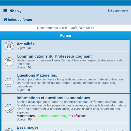
FAQ
Connexion
Index du forum
Nous sommes le dim. 9 août 2026 09:18
Forum
Actualités
Sujets :
41
Communications du Professeur Cagniant
Section où le professeur Henri Cagniant lance les sujets de discussions de
son choix.
Sujets :
51
Questions Matérielles.
Section pour aborder toutes les questions concernant le matériel utilisé pour
les récoltes et les identifications (tubes, alcool, méthodes de captures,
binoculaire...)
Sujets :
9
Informations et questions taxonomiques
Section didactique pour parler de l'identification des différentes espèces, de
l'établissement ou de la critique de clés existantes, des articles et informations
diverses concernant la détermination, la classification et la répartition des
espèces.
Modérateurs :
Administrateurs Mail
,
Le Président
Sujets :
95
Essaimages