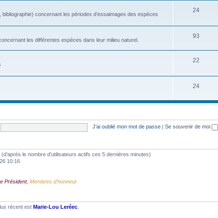
24
, bibliographie) concernant les périodes d’essaimages des espèces
93
oncernant les différentes espèces dans leur milieu naturel.
22
s
24
J’ai oublié mon mot de passe
|
Se souvenir de moi
tés (d’après le nombre d’utilisateurs actifs ces 5 dernières minutes)
2026 10:16
e Président
,
Membres d'honneur
lus récent est
Marie-Lou Leréec
.