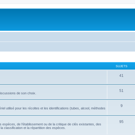
SUJETS
41
51
discussions de son choix.
9
l utilisé pour les récoltes et les identifications (tubes, alcool, méthodes
95
tes espèces, de l'établissement ou de la critique de clés existantes, des
la classification et la répartition des espèces.