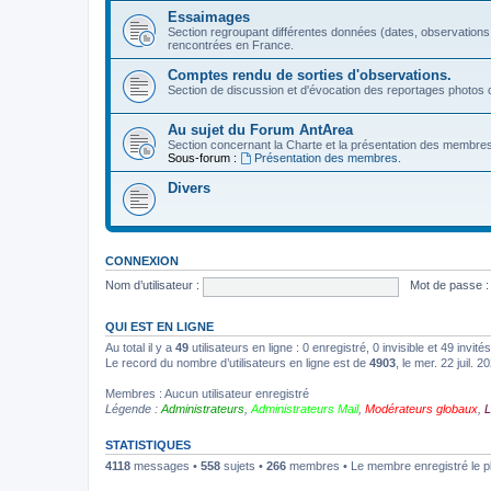
Essaimages
Section regroupant différentes données (dates, observations
rencontrées en France.
Comptes rendu de sorties d'observations.
Section de discussion et d'évocation des reportages photos c
Au sujet du Forum AntArea
Section concernant la Charte et la présentation des membre
Sous-forum :
Présentation des membres.
Divers
CONNEXION
Nom d’utilisateur :
Mot de passe :
QUI EST EN LIGNE
Au total il y a
49
utilisateurs en ligne : 0 enregistré, 0 invisible et 49 invi
Le record du nombre d’utilisateurs en ligne est de
4903
, le mer. 22 juil. 
Membres : Aucun utilisateur enregistré
Légende :
Administrateurs
,
Administrateurs Mail
,
Modérateurs globaux
,
L
STATISTIQUES
4118
messages •
558
sujets •
266
membres • Le membre enregistré le p