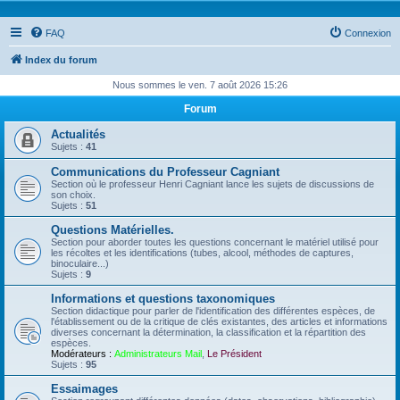
FAQ
Connexion
Index du forum
Nous sommes le ven. 7 août 2026 15:26
Forum
Actualités
Sujets :
41
Communications du Professeur Cagniant
Section où le professeur Henri Cagniant lance les sujets de discussions de
son choix.
Sujets :
51
Questions Matérielles.
Section pour aborder toutes les questions concernant le matériel utilisé pour
les récoltes et les identifications (tubes, alcool, méthodes de captures,
binoculaire...)
Sujets :
9
Informations et questions taxonomiques
Section didactique pour parler de l'identification des différentes espèces, de
l'établissement ou de la critique de clés existantes, des articles et informations
diverses concernant la détermination, la classification et la répartition des
espèces.
Modérateurs :
Administrateurs Mail
,
Le Président
Sujets :
95
Essaimages