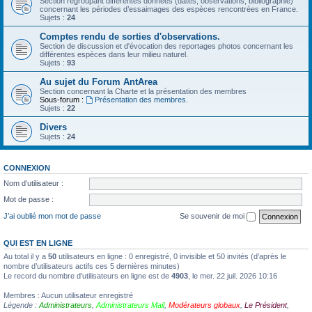
Section regroupant différentes données (dates, observations, bibliographie)
concernant les périodes d’essaimages des espèces rencontrées en France.
Sujets :
24
Comptes rendu de sorties d'observations.
Section de discussion et d'évocation des reportages photos concernant les
différentes espèces dans leur milieu naturel.
Sujets :
93
Au sujet du Forum AntArea
Section concernant la Charte et la présentation des membres
Sous-forum :
Présentation des membres.
Sujets :
22
Divers
Sujets :
24
CONNEXION
Nom d’utilisateur :
Mot de passe :
J’ai oublié mon mot de passe
Se souvenir de moi
QUI EST EN LIGNE
Au total il y a
50
utilisateurs en ligne : 0 enregistré, 0 invisible et 50 invités (d’après le
nombre d’utilisateurs actifs ces 5 dernières minutes)
Le record du nombre d’utilisateurs en ligne est de
4903
, le mer. 22 juil. 2026 10:16
Membres : Aucun utilisateur enregistré
Légende :
Administrateurs
,
Administrateurs Mail
,
Modérateurs globaux
,
Le Président
,