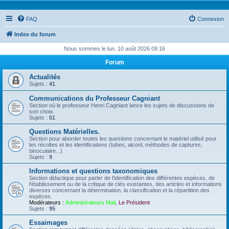
FAQ
Connexion
Index du forum
Nous sommes le lun. 10 août 2026 09:16
Forum
Actualités
Sujets :
41
Communications du Professeur Cagniant
Section où le professeur Henri Cagniant lance les sujets de discussions de
son choix.
Sujets :
51
Questions Matérielles.
Section pour aborder toutes les questions concernant le matériel utilisé pour
les récoltes et les identifications (tubes, alcool, méthodes de captures,
binoculaire...)
Sujets :
9
Informations et questions taxonomiques
Section didactique pour parler de l'identification des différentes espèces, de
l'établissement ou de la critique de clés existantes, des articles et informations
diverses concernant la détermination, la classification et la répartition des
espèces.
Modérateurs :
Administrateurs Mail
,
Le Président
Sujets :
95
Essaimages