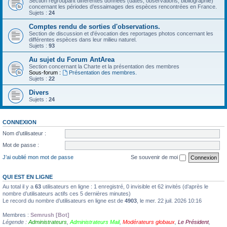
Section regroupant différentes données (dates, observations, bibliographie)
concernant les périodes d’essaimages des espèces rencontrées en France.
Sujets :
24
Comptes rendu de sorties d'observations.
Section de discussion et d'évocation des reportages photos concernant les
différentes espèces dans leur milieu naturel.
Sujets :
93
Au sujet du Forum AntArea
Section concernant la Charte et la présentation des membres
Sous-forum :
Présentation des membres.
Sujets :
22
Divers
Sujets :
24
CONNEXION
Nom d’utilisateur :
Mot de passe :
J’ai oublié mon mot de passe
Se souvenir de moi
QUI EST EN LIGNE
Au total il y a
63
utilisateurs en ligne : 1 enregistré, 0 invisible et 62 invités (d’après le
nombre d’utilisateurs actifs ces 5 dernières minutes)
Le record du nombre d’utilisateurs en ligne est de
4903
, le mer. 22 juil. 2026 10:16
Membres :
Semrush [Bot]
Légende :
Administrateurs
,
Administrateurs Mail
,
Modérateurs globaux
,
Le Président
,