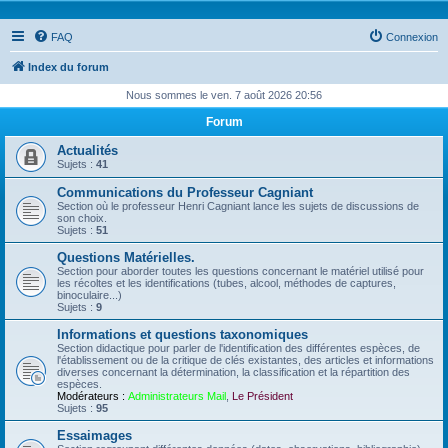
FAQ
Connexion
Index du forum
Nous sommes le ven. 7 août 2026 20:56
Forum
Actualités
Sujets :
41
Communications du Professeur Cagniant
Section où le professeur Henri Cagniant lance les sujets de discussions de
son choix.
Sujets :
51
Questions Matérielles.
Section pour aborder toutes les questions concernant le matériel utilisé pour
les récoltes et les identifications (tubes, alcool, méthodes de captures,
binoculaire...)
Sujets :
9
Informations et questions taxonomiques
Section didactique pour parler de l'identification des différentes espèces, de
l'établissement ou de la critique de clés existantes, des articles et informations
diverses concernant la détermination, la classification et la répartition des
espèces.
Modérateurs :
Administrateurs Mail
,
Le Président
Sujets :
95
Essaimages