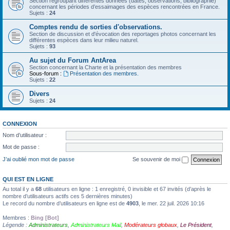
Section regroupant différentes données (dates, observations, bibliographie)
concernant les périodes d’essaimages des espèces rencontrées en France.
Sujets :
24
Comptes rendu de sorties d'observations.
Section de discussion et d'évocation des reportages photos concernant les
différentes espèces dans leur milieu naturel.
Sujets :
93
Au sujet du Forum AntArea
Section concernant la Charte et la présentation des membres
Sous-forum :
Présentation des membres.
Sujets :
22
Divers
Sujets :
24
CONNEXION
Nom d’utilisateur :
Mot de passe :
J’ai oublié mon mot de passe
Se souvenir de moi
QUI EST EN LIGNE
Au total il y a
68
utilisateurs en ligne : 1 enregistré, 0 invisible et 67 invités (d’après le
nombre d’utilisateurs actifs ces 5 dernières minutes)
Le record du nombre d’utilisateurs en ligne est de
4903
, le mer. 22 juil. 2026 10:16
Membres :
Bing [Bot]
Légende :
Administrateurs
,
Administrateurs Mail
,
Modérateurs globaux
,
Le Président
,