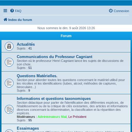
FAQ
Connexion
Index du forum
Nous sommes le dim. 9 août 2026 13:26
Forum
Actualités
Sujets :
41
Communications du Professeur Cagniant
Section où le professeur Henri Cagniant lance les sujets de discussions de
son choix.
Sujets :
51
Questions Matérielles.
Section pour aborder toutes les questions concernant le matériel utilisé pour
les récoltes et les identifications (tubes, alcool, méthodes de captures,
binoculaire...)
Sujets :
9
Informations et questions taxonomiques
Section didactique pour parler de l'identification des différentes espèces, de
l'établissement ou de la critique de clés existantes, des articles et informations
diverses concernant la détermination, la classification et la répartition des
espèces.
Modérateurs :
Administrateurs Mail
,
Le Président
Sujets :
95
Essaimages