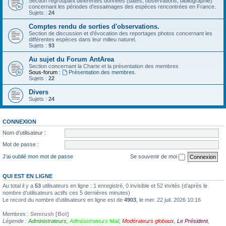
Section regroupant différentes données (dates, observations, bibliographie)
concernant les périodes d’essaimages des espèces rencontrées en France.
Sujets :
24
Comptes rendu de sorties d'observations.
Section de discussion et d'évocation des reportages photos concernant les
différentes espèces dans leur milieu naturel.
Sujets :
93
Au sujet du Forum AntArea
Section concernant la Charte et la présentation des membres
Sous-forum :
Présentation des membres.
Sujets :
22
Divers
Sujets :
24
CONNEXION
Nom d’utilisateur :
Mot de passe :
J’ai oublié mon mot de passe
Se souvenir de moi
QUI EST EN LIGNE
Au total il y a
53
utilisateurs en ligne : 1 enregistré, 0 invisible et 52 invités (d’après le
nombre d’utilisateurs actifs ces 5 dernières minutes)
Le record du nombre d’utilisateurs en ligne est de
4903
, le mer. 22 juil. 2026 10:16
Membres :
Semrush [Bot]
Légende :
Administrateurs
,
Administrateurs Mail
,
Modérateurs globaux
,
Le Président
,