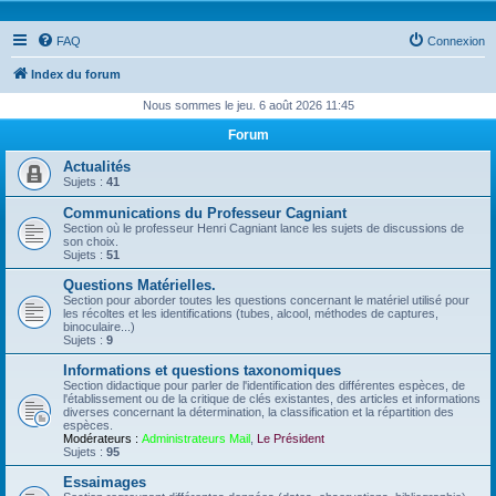
FAQ
Connexion
Index du forum
Nous sommes le jeu. 6 août 2026 11:45
Forum
Actualités
Sujets :
41
Communications du Professeur Cagniant
Section où le professeur Henri Cagniant lance les sujets de discussions de
son choix.
Sujets :
51
Questions Matérielles.
Section pour aborder toutes les questions concernant le matériel utilisé pour
les récoltes et les identifications (tubes, alcool, méthodes de captures,
binoculaire...)
Sujets :
9
Informations et questions taxonomiques
Section didactique pour parler de l'identification des différentes espèces, de
l'établissement ou de la critique de clés existantes, des articles et informations
diverses concernant la détermination, la classification et la répartition des
espèces.
Modérateurs :
Administrateurs Mail
,
Le Président
Sujets :
95
Essaimages