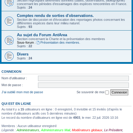
Section regroupant différentes données (dates, observations, bibliographie)
concernant les périodes d’essaimages des espèces rencontrées en France.
Sujets :
24
Comptes rendu de sorties d'observations.
Section de discussion et d'évocation des reportages photos concernant les
différentes espèces dans leur milieu naturel.
Sujets :
93
Au sujet du Forum AntArea
Section concernant la Charte et la présentation des membres
Sous-forum :
Présentation des membres.
Sujets :
22
Divers
Sujets :
24
CONNEXION
Nom d’utilisateur :
Mot de passe :
J’ai oublié mon mot de passe
Se souvenir de moi
QUI EST EN LIGNE
Au total il y a
15
utilisateurs en ligne : 0 enregistré, 0 invisible et 15 invités (d’après le
nombre d’utilisateurs actifs ces 5 dernières minutes)
Le record du nombre d’utilisateurs en ligne est de
4903
, le mer. 22 juil. 2026 10:16
Membres : Aucun utilisateur enregistré
Légende :
Administrateurs
,
Administrateurs Mail
,
Modérateurs globaux
,
Le Président
,