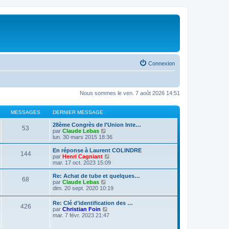
Connexion
Nous sommes le ven. 7 août 2026 14:51
MESSAGES
DERNIER MESSAGE
28ème Congrès de l'Union Inte…
53
V
par
Claude Lebas
o
lun. 30 mars 2015 18:36
i
r
En réponse à Laurent COLINDRE
144
l
V
par
Henri Cagniant
e
o
mar. 17 oct. 2023 15:09
d
i
e
r
Re: Achat de tube et quelques…
68
r
l
V
par
Claude Lebas
n
e
o
dim. 20 sept. 2020 10:19
i
d
i
e
e
r
Re: Clé d’identification des …
r
r
426
l
V
par
Christian Foin
m
n
e
o
mar. 7 févr. 2023 21:47
e
i
d
i
s
e
e
r
s