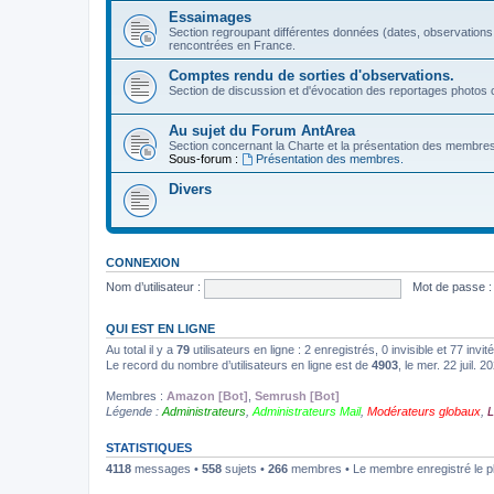
Essaimages
Section regroupant différentes données (dates, observations
rencontrées en France.
Comptes rendu de sorties d'observations.
Section de discussion et d'évocation des reportages photos c
Au sujet du Forum AntArea
Section concernant la Charte et la présentation des membre
Sous-forum :
Présentation des membres.
Divers
CONNEXION
Nom d’utilisateur :
Mot de passe :
QUI EST EN LIGNE
Au total il y a
79
utilisateurs en ligne : 2 enregistrés, 0 invisible et 77 inv
Le record du nombre d’utilisateurs en ligne est de
4903
, le mer. 22 juil. 
Membres :
Amazon [Bot]
,
Semrush [Bot]
Légende :
Administrateurs
,
Administrateurs Mail
,
Modérateurs globaux
,
L
STATISTIQUES
4118
messages •
558
sujets •
266
membres • Le membre enregistré le p