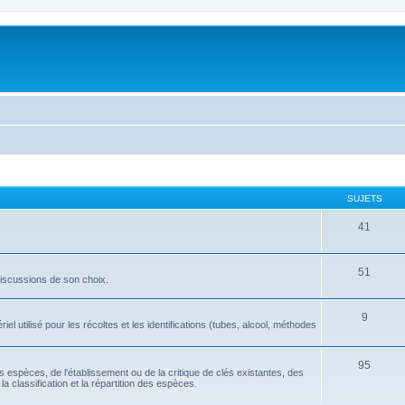
SUJETS
41
51
discussions de son choix.
9
l utilisé pour les récoltes et les identifications (tubes, alcool, méthodes
95
tes espèces, de l'établissement ou de la critique de clés existantes, des
la classification et la répartition des espèces.