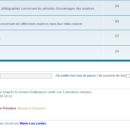
24
, bibliographie) concernant les périodes d’essaimages des espèces
93
oncernant les différentes espèces dans leur milieu naturel.
22
s
24
J’ai oublié mon mot de passe
|
Se souvenir de moi
ités (d’après le nombre d’utilisateurs actifs ces 5 dernières minutes)
2026 10:16
e Président
,
Membres d'honneur
lus récent est
Marie-Lou Leréec
.