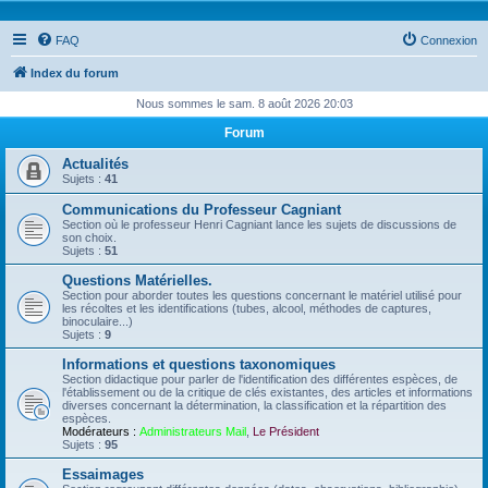
FAQ
Connexion
Index du forum
Nous sommes le sam. 8 août 2026 20:03
Forum
Actualités
Sujets :
41
Communications du Professeur Cagniant
Section où le professeur Henri Cagniant lance les sujets de discussions de
son choix.
Sujets :
51
Questions Matérielles.
Section pour aborder toutes les questions concernant le matériel utilisé pour
les récoltes et les identifications (tubes, alcool, méthodes de captures,
binoculaire...)
Sujets :
9
Informations et questions taxonomiques
Section didactique pour parler de l'identification des différentes espèces, de
l'établissement ou de la critique de clés existantes, des articles et informations
diverses concernant la détermination, la classification et la répartition des
espèces.
Modérateurs :
Administrateurs Mail
,
Le Président
Sujets :
95
Essaimages