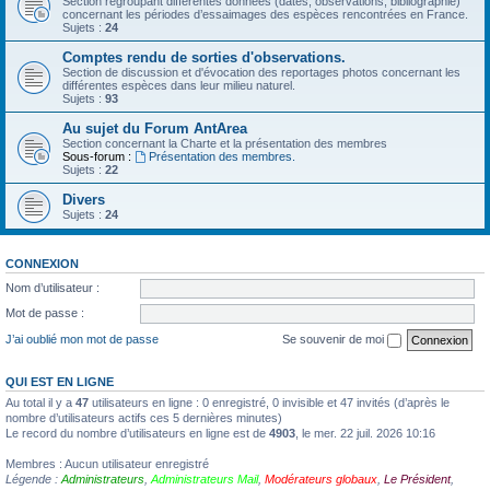
Section regroupant différentes données (dates, observations, bibliographie)
concernant les périodes d’essaimages des espèces rencontrées en France.
Sujets :
24
Comptes rendu de sorties d'observations.
Section de discussion et d'évocation des reportages photos concernant les
différentes espèces dans leur milieu naturel.
Sujets :
93
Au sujet du Forum AntArea
Section concernant la Charte et la présentation des membres
Sous-forum :
Présentation des membres.
Sujets :
22
Divers
Sujets :
24
CONNEXION
Nom d’utilisateur :
Mot de passe :
J’ai oublié mon mot de passe
Se souvenir de moi
QUI EST EN LIGNE
Au total il y a
47
utilisateurs en ligne : 0 enregistré, 0 invisible et 47 invités (d’après le
nombre d’utilisateurs actifs ces 5 dernières minutes)
Le record du nombre d’utilisateurs en ligne est de
4903
, le mer. 22 juil. 2026 10:16
Membres : Aucun utilisateur enregistré
Légende :
Administrateurs
,
Administrateurs Mail
,
Modérateurs globaux
,
Le Président
,