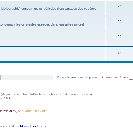
24
, bibliographie) concernant les périodes d’essaimages des espèces
93
oncernant les différentes espèces dans leur milieu naturel.
22
s
24
J’ai oublié mon mot de passe
|
Se souvenir de moi
tés (d’après le nombre d’utilisateurs actifs ces 5 dernières minutes)
2026 10:16
e Président
,
Membres d'honneur
lus récent est
Marie-Lou Leréec
.