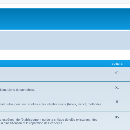
SUJETS
41
51
discussions de son choix.
9
l utilisé pour les récoltes et les identifications (tubes, alcool, méthodes
95
tes espèces, de l'établissement ou de la critique de clés existantes, des
la classification et la répartition des espèces.