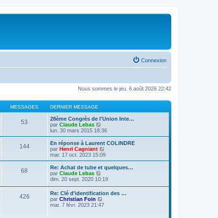
Connexion
Nous sommes le jeu. 6 août 2026 22:42
MESSAGES
DERNIER MESSAGE
28ème Congrès de l'Union Inte…
53
V
par
Claude Lebas
o
lun. 30 mars 2015 18:36
i
r
En réponse à Laurent COLINDRE
144
l
V
par
Henri Cagniant
e
o
mar. 17 oct. 2023 15:09
d
i
e
r
Re: Achat de tube et quelques…
68
r
l
V
par
Claude Lebas
n
e
o
dim. 20 sept. 2020 10:19
i
d
i
e
e
r
Re: Clé d’identification des …
r
r
426
l
V
par
Christian Foin
m
n
e
o
mar. 7 févr. 2023 21:47
e
i
d
i
s
e
e
r
s