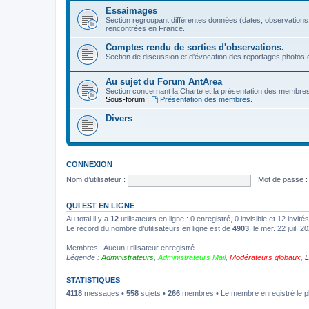
Essaimages
Section regroupant différentes données (dates, observations
rencontrées en France.
Comptes rendu de sorties d'observations.
Section de discussion et d'évocation des reportages photos c
Au sujet du Forum AntArea
Section concernant la Charte et la présentation des membre
Sous-forum :
Présentation des membres.
Divers
CONNEXION
Nom d’utilisateur :
Mot de passe :
QUI EST EN LIGNE
Au total il y a
12
utilisateurs en ligne : 0 enregistré, 0 invisible et 12 invi
Le record du nombre d’utilisateurs en ligne est de
4903
, le mer. 22 juil. 
Membres : Aucun utilisateur enregistré
Légende :
Administrateurs
,
Administrateurs Mail
,
Modérateurs globaux
,
L
STATISTIQUES
4118
messages •
558
sujets •
266
membres • Le membre enregistré le p