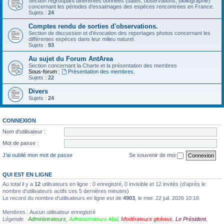
Section regroupant différentes données (dates, observations, bibliographie)
concernant les périodes d’essaimages des espèces rencontrées en France.
Sujets :
24
Comptes rendu de sorties d'observations.
Section de discussion et d'évocation des reportages photos concernant les
différentes espèces dans leur milieu naturel.
Sujets :
93
Au sujet du Forum AntArea
Section concernant la Charte et la présentation des membres
Sous-forum :
Présentation des membres.
Sujets :
22
Divers
Sujets :
24
CONNEXION
Nom d’utilisateur :
Mot de passe :
J’ai oublié mon mot de passe
Se souvenir de moi
QUI EST EN LIGNE
Au total il y a
12
utilisateurs en ligne : 0 enregistré, 0 invisible et 12 invités (d’après le
nombre d’utilisateurs actifs ces 5 dernières minutes)
Le record du nombre d’utilisateurs en ligne est de
4903
, le mer. 22 juil. 2026 10:16
Membres : Aucun utilisateur enregistré
Légende :
Administrateurs
,
Administrateurs Mail
,
Modérateurs globaux
,
Le Président
,