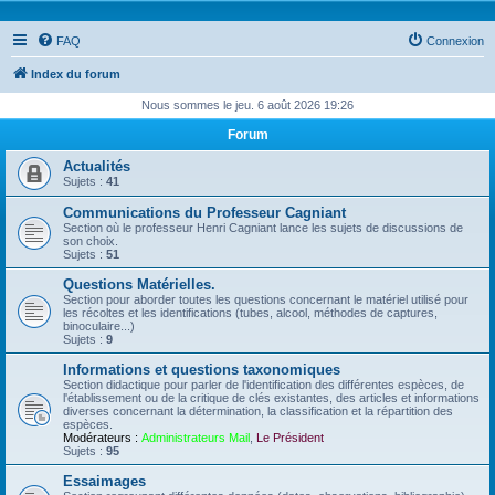
FAQ
Connexion
Index du forum
Nous sommes le jeu. 6 août 2026 19:26
Forum
Actualités
Sujets :
41
Communications du Professeur Cagniant
Section où le professeur Henri Cagniant lance les sujets de discussions de
son choix.
Sujets :
51
Questions Matérielles.
Section pour aborder toutes les questions concernant le matériel utilisé pour
les récoltes et les identifications (tubes, alcool, méthodes de captures,
binoculaire...)
Sujets :
9
Informations et questions taxonomiques
Section didactique pour parler de l'identification des différentes espèces, de
l'établissement ou de la critique de clés existantes, des articles et informations
diverses concernant la détermination, la classification et la répartition des
espèces.
Modérateurs :
Administrateurs Mail
,
Le Président
Sujets :
95
Essaimages