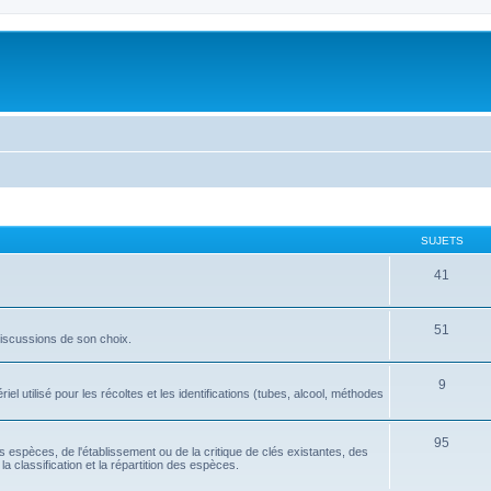
SUJETS
41
51
discussions de son choix.
9
l utilisé pour les récoltes et les identifications (tubes, alcool, méthodes
95
tes espèces, de l'établissement ou de la critique de clés existantes, des
la classification et la répartition des espèces.