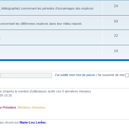
24
, bibliographie) concernant les périodes d’essaimages des espèces
93
oncernant les différentes espèces dans leur milieu naturel.
22
s
24
J’ai oublié mon mot de passe
|
Se souvenir de moi
ités (d’après le nombre d’utilisateurs actifs ces 5 dernières minutes)
2026 10:16
e Président
,
Membres d'honneur
lus récent est
Marie-Lou Leréec
.