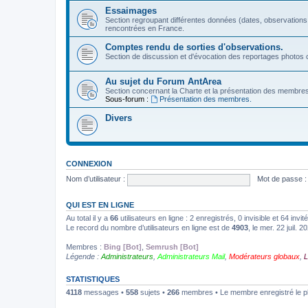
Essaimages
Section regroupant différentes données (dates, observations
rencontrées en France.
Comptes rendu de sorties d'observations.
Section de discussion et d'évocation des reportages photos c
Au sujet du Forum AntArea
Section concernant la Charte et la présentation des membre
Sous-forum :
Présentation des membres.
Divers
CONNEXION
Nom d’utilisateur :
Mot de passe :
QUI EST EN LIGNE
Au total il y a
66
utilisateurs en ligne : 2 enregistrés, 0 invisible et 64 inv
Le record du nombre d’utilisateurs en ligne est de
4903
, le mer. 22 juil. 
Membres :
Bing [Bot]
,
Semrush [Bot]
Légende :
Administrateurs
,
Administrateurs Mail
,
Modérateurs globaux
,
L
STATISTIQUES
4118
messages •
558
sujets •
266
membres • Le membre enregistré le p