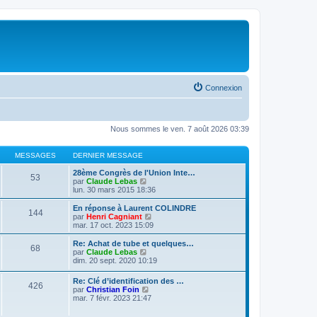
Connexion
Nous sommes le ven. 7 août 2026 03:39
MESSAGES
DERNIER MESSAGE
28ème Congrès de l'Union Inte…
53
V
par
Claude Lebas
o
lun. 30 mars 2015 18:36
i
r
En réponse à Laurent COLINDRE
144
l
V
par
Henri Cagniant
e
o
mar. 17 oct. 2023 15:09
d
i
e
r
Re: Achat de tube et quelques…
68
r
l
V
par
Claude Lebas
n
e
o
dim. 20 sept. 2020 10:19
i
d
i
e
e
r
Re: Clé d’identification des …
r
r
426
l
V
par
Christian Foin
m
n
e
o
mar. 7 févr. 2023 21:47
e
i
d
i
s
e
e
r
s