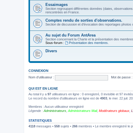
Essaimages
Section regroupant différentes données (dates, observations
rencontrées en France.
Comptes rendu de sorties d'observations.
Section de discussion et d'évocation des reportages photos c
Au sujet du Forum AntArea
Section concernant la Charte et la présentation des membre
Sous-forum :
Présentation des membres.
Divers
CONNEXION
Nom d’utilisateur :
Mot de passe :
QUI EST EN LIGNE
Au total il y a
97
utilisateurs en ligne : 0 enregistré, 0 invisible et 97 invi
Le record du nombre d’utilisateurs en ligne est de
4903
, le mer. 22 juil. 
Membres : Aucun utilisateur enregistré
Légende :
Administrateurs
,
Administrateurs Mail
,
Modérateurs globaux
,
L
STATISTIQUES
4118
messages •
558
sujets •
266
membres • Le membre enregistré le p