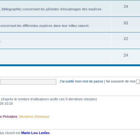
24
, bibliographie) concernant les périodes d’essaimages des espèces
93
oncernant les différentes espèces dans leur milieu naturel.
22
s
24
J’ai oublié mon mot de passe
|
Se souvenir de moi
tés (d’après le nombre d’utilisateurs actifs ces 5 dernières minutes)
2026 10:16
e Président
,
Membres d'honneur
lus récent est
Marie-Lou Leréec
.