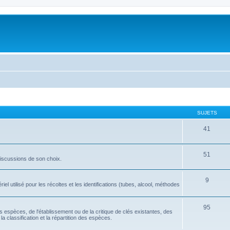
SUJETS
41
51
discussions de son choix.
9
l utilisé pour les récoltes et les identifications (tubes, alcool, méthodes
95
tes espèces, de l'établissement ou de la critique de clés existantes, des
la classification et la répartition des espèces.