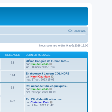
Connexion
Nous sommes le dim. 9 août 2026 15:00
MESSAGES
DERNIER MESSAGE
28ème Congrès de l'Union Inte…
53
V
par
Claude Lebas
o
lun. 30 mars 2015 18:36
i
r
En réponse à Laurent COLINDRE
144
l
V
par
Henri Cagniant
e
o
mar. 17 oct. 2023 15:09
d
i
e
r
Re: Achat de tube et quelques…
68
r
l
V
par
Claude Lebas
n
e
o
dim. 20 sept. 2020 10:19
i
d
i
e
e
r
Re: Clé d’identification des …
r
r
426
l
V
par
Christian Foin
m
n
e
o
mar. 7 févr. 2023 21:47
e
i
d
i
s
e
e
r
s