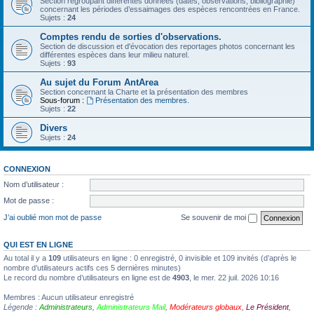
Section regroupant différentes données (dates, observations, bibliographie)
concernant les périodes d’essaimages des espèces rencontrées en France.
Sujets :
24
Comptes rendu de sorties d'observations.
Section de discussion et d'évocation des reportages photos concernant les
différentes espèces dans leur milieu naturel.
Sujets :
93
Au sujet du Forum AntArea
Section concernant la Charte et la présentation des membres
Sous-forum :
Présentation des membres.
Sujets :
22
Divers
Sujets :
24
CONNEXION
Nom d’utilisateur :
Mot de passe :
J’ai oublié mon mot de passe
Se souvenir de moi
QUI EST EN LIGNE
Au total il y a
109
utilisateurs en ligne : 0 enregistré, 0 invisible et 109 invités (d’après le
nombre d’utilisateurs actifs ces 5 dernières minutes)
Le record du nombre d’utilisateurs en ligne est de
4903
, le mer. 22 juil. 2026 10:16
Membres : Aucun utilisateur enregistré
Légende :
Administrateurs
,
Administrateurs Mail
,
Modérateurs globaux
,
Le Président
,