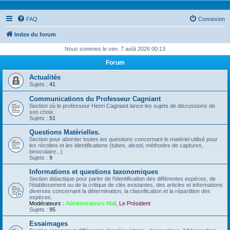
FAQ
Connexion
Index du forum
Nous sommes le ven. 7 août 2026 00:13
Forum
Actualités
Sujets :
41
Communications du Professeur Cagniant
Section où le professeur Henri Cagniant lance les sujets de discussions de
son choix.
Sujets :
51
Questions Matérielles.
Section pour aborder toutes les questions concernant le matériel utilisé pour
les récoltes et les identifications (tubes, alcool, méthodes de captures,
binoculaire...)
Sujets :
9
Informations et questions taxonomiques
Section didactique pour parler de l'identification des différentes espèces, de
l'établissement ou de la critique de clés existantes, des articles et informations
diverses concernant la détermination, la classification et la répartition des
espèces.
Modérateurs :
Administrateurs Mail
,
Le Président
Sujets :
95
Essaimages