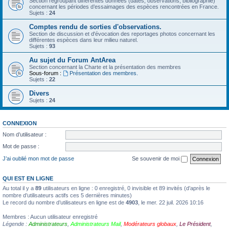
Section regroupant différentes données (dates, observations, bibliographie)
concernant les périodes d’essaimages des espèces rencontrées en France.
Sujets :
24
Comptes rendu de sorties d'observations.
Section de discussion et d'évocation des reportages photos concernant les
différentes espèces dans leur milieu naturel.
Sujets :
93
Au sujet du Forum AntArea
Section concernant la Charte et la présentation des membres
Sous-forum :
Présentation des membres.
Sujets :
22
Divers
Sujets :
24
CONNEXION
Nom d’utilisateur :
Mot de passe :
J’ai oublié mon mot de passe
Se souvenir de moi
QUI EST EN LIGNE
Au total il y a
89
utilisateurs en ligne : 0 enregistré, 0 invisible et 89 invités (d’après le
nombre d’utilisateurs actifs ces 5 dernières minutes)
Le record du nombre d’utilisateurs en ligne est de
4903
, le mer. 22 juil. 2026 10:16
Membres : Aucun utilisateur enregistré
Légende :
Administrateurs
,
Administrateurs Mail
,
Modérateurs globaux
,
Le Président
,