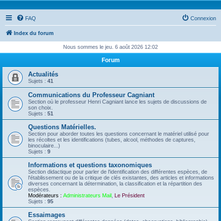
FAQ
Connexion
Index du forum
Nous sommes le jeu. 6 août 2026 12:02
Forum
Actualités
Sujets :
41
Communications du Professeur Cagniant
Section où le professeur Henri Cagniant lance les sujets de discussions de
son choix.
Sujets :
51
Questions Matérielles.
Section pour aborder toutes les questions concernant le matériel utilisé pour
les récoltes et les identifications (tubes, alcool, méthodes de captures,
binoculaire...)
Sujets :
9
Informations et questions taxonomiques
Section didactique pour parler de l'identification des différentes espèces, de
l'établissement ou de la critique de clés existantes, des articles et informations
diverses concernant la détermination, la classification et la répartition des
espèces.
Modérateurs :
Administrateurs Mail
,
Le Président
Sujets :
95
Essaimages