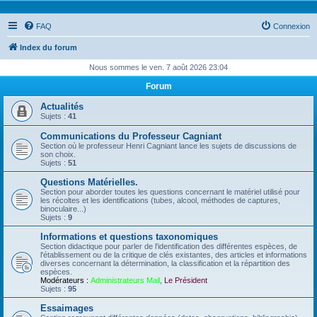
FAQ
Connexion
Index du forum
Nous sommes le ven. 7 août 2026 23:04
Forum
Actualités
Sujets :
41
Communications du Professeur Cagniant
Section où le professeur Henri Cagniant lance les sujets de discussions de
son choix.
Sujets :
51
Questions Matérielles.
Section pour aborder toutes les questions concernant le matériel utilisé pour
les récoltes et les identifications (tubes, alcool, méthodes de captures,
binoculaire...)
Sujets :
9
Informations et questions taxonomiques
Section didactique pour parler de l'identification des différentes espèces, de
l'établissement ou de la critique de clés existantes, des articles et informations
diverses concernant la détermination, la classification et la répartition des
espèces.
Modérateurs :
Administrateurs Mail
,
Le Président
Sujets :
95
Essaimages