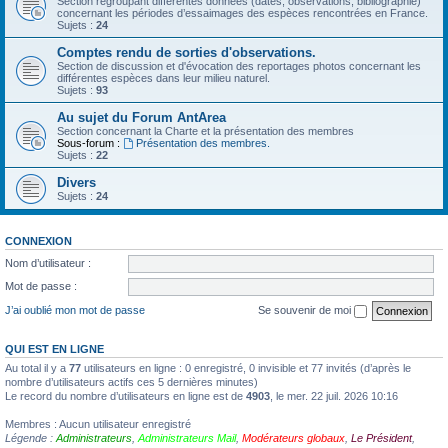
Section regroupant différentes données (dates, observations, bibliographie)
concernant les périodes d’essaimages des espèces rencontrées en France.
Sujets :
24
Comptes rendu de sorties d'observations.
Section de discussion et d'évocation des reportages photos concernant les
différentes espèces dans leur milieu naturel.
Sujets :
93
Au sujet du Forum AntArea
Section concernant la Charte et la présentation des membres
Sous-forum :
Présentation des membres.
Sujets :
22
Divers
Sujets :
24
CONNEXION
Nom d’utilisateur :
Mot de passe :
J’ai oublié mon mot de passe
Se souvenir de moi
QUI EST EN LIGNE
Au total il y a
77
utilisateurs en ligne : 0 enregistré, 0 invisible et 77 invités (d’après le
nombre d’utilisateurs actifs ces 5 dernières minutes)
Le record du nombre d’utilisateurs en ligne est de
4903
, le mer. 22 juil. 2026 10:16
Membres : Aucun utilisateur enregistré
Légende :
Administrateurs
,
Administrateurs Mail
,
Modérateurs globaux
,
Le Président
,