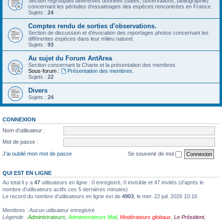
Section regroupant différentes données (dates, observations, bibliographie)
concernant les périodes d’essaimages des espèces rencontrées en France.
Sujets :
24
Comptes rendu de sorties d'observations.
Section de discussion et d'évocation des reportages photos concernant les
différentes espèces dans leur milieu naturel.
Sujets :
93
Au sujet du Forum AntArea
Section concernant la Charte et la présentation des membres
Sous-forum :
Présentation des membres.
Sujets :
22
Divers
Sujets :
24
CONNEXION
Nom d’utilisateur :
Mot de passe :
J’ai oublié mon mot de passe
Se souvenir de moi
QUI EST EN LIGNE
Au total il y a
47
utilisateurs en ligne : 0 enregistré, 0 invisible et 47 invités (d’après le
nombre d’utilisateurs actifs ces 5 dernières minutes)
Le record du nombre d’utilisateurs en ligne est de
4903
, le mer. 22 juil. 2026 10:16
Membres : Aucun utilisateur enregistré
Légende :
Administrateurs
,
Administrateurs Mail
,
Modérateurs globaux
,
Le Président
,