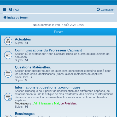
FAQ
Connexion
Index du forum
Nous sommes le ven. 7 août 2026 13:09
Forum
Actualités
Sujets :
41
Communications du Professeur Cagniant
Section où le professeur Henri Cagniant lance les sujets de discussions de
son choix.
Sujets :
51
Questions Matérielles.
Section pour aborder toutes les questions concernant le matériel utilisé pour
les récoltes et les identifications (tubes, alcool, méthodes de captures,
binoculaire...)
Sujets :
9
Informations et questions taxonomiques
Section didactique pour parler de l'identification des différentes espèces, de
l'établissement ou de la critique de clés existantes, des articles et informations
diverses concernant la détermination, la classification et la répartition des
espèces.
Modérateurs :
Administrateurs Mail
,
Le Président
Sujets :
95
Essaimages