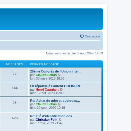
Connexion
Nous sommes le dim. 9 août 2026 14:33
MESSAGES
DERNIER MESSAGE
28ème Congrès de l'Union Inte…
53
V
par
Claude Lebas
o
lun. 30 mars 2015 18:36
i
r
En réponse à Laurent COLINDRE
144
l
V
par
Henri Cagniant
e
o
mar. 17 oct. 2023 15:09
d
i
e
r
Re: Achat de tube et quelques…
68
r
l
V
par
Claude Lebas
n
e
o
dim. 20 sept. 2020 10:19
i
d
i
e
e
r
Re: Clé d’identification des …
r
r
426
l
V
par
Christian Foin
m
n
e
o
mar. 7 févr. 2023 21:47
e
i
d
i
s
e
e
r
s