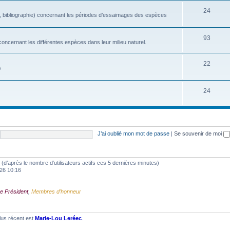
24
, bibliographie) concernant les périodes d’essaimages des espèces
93
oncernant les différentes espèces dans leur milieu naturel.
22
s
24
J’ai oublié mon mot de passe
|
Se souvenir de moi
tés (d’après le nombre d’utilisateurs actifs ces 5 dernières minutes)
2026 10:16
e Président
,
Membres d'honneur
lus récent est
Marie-Lou Leréec
.