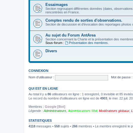
Essaimages
Section regroupant différentes données (dates, observations
rencontrées en France.
Comptes rendu de sorties d'observations.
Section de discussion et d'évocation des reportages photos c
Au sujet du Forum AntArea
Section concernant la Charte et la présentation des membre
Sous-forum :
Présentation des membres.
Divers
CONNEXION
Nom d’utilisateur :
Mot de passe :
QUI EST EN LIGNE
Au total il y a
86
utilisateurs en ligne : 1 enregistré, 0 invisible et 85 invi
Le record du nombre d’utilisateurs en ligne est de
4903
, le mer. 22 juil. 
Membres :
Google [Bot]
Légende :
Administrateurs
,
Administrateurs Mail
,
Modérateurs globaux
,
L
STATISTIQUES
4118
messages •
558
sujets •
266
membres • Le membre enregistré le p