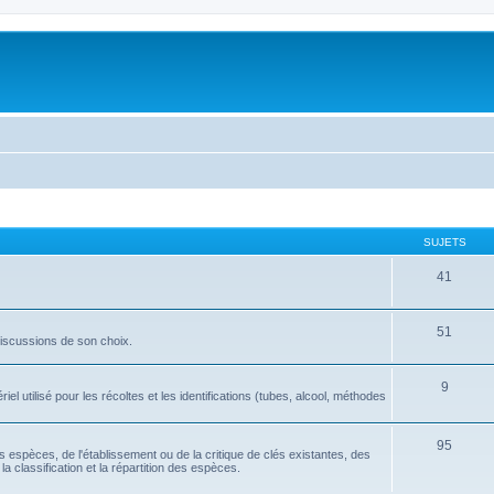
SUJETS
41
51
discussions de son choix.
9
l utilisé pour les récoltes et les identifications (tubes, alcool, méthodes
95
tes espèces, de l'établissement ou de la critique de clés existantes, des
la classification et la répartition des espèces.