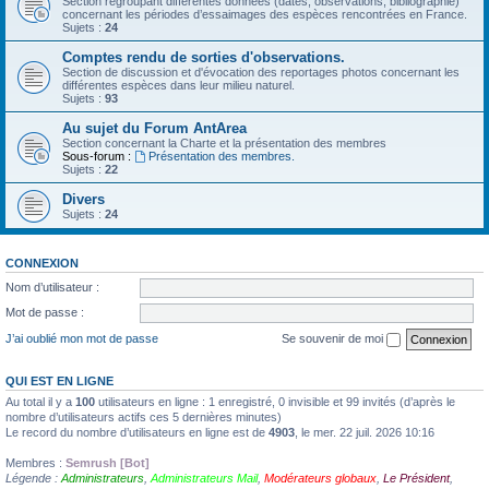
Section regroupant différentes données (dates, observations, bibliographie)
concernant les périodes d’essaimages des espèces rencontrées en France.
Sujets :
24
Comptes rendu de sorties d'observations.
Section de discussion et d'évocation des reportages photos concernant les
différentes espèces dans leur milieu naturel.
Sujets :
93
Au sujet du Forum AntArea
Section concernant la Charte et la présentation des membres
Sous-forum :
Présentation des membres.
Sujets :
22
Divers
Sujets :
24
CONNEXION
Nom d’utilisateur :
Mot de passe :
J’ai oublié mon mot de passe
Se souvenir de moi
QUI EST EN LIGNE
Au total il y a
100
utilisateurs en ligne : 1 enregistré, 0 invisible et 99 invités (d’après le
nombre d’utilisateurs actifs ces 5 dernières minutes)
Le record du nombre d’utilisateurs en ligne est de
4903
, le mer. 22 juil. 2026 10:16
Membres :
Semrush [Bot]
Légende :
Administrateurs
,
Administrateurs Mail
,
Modérateurs globaux
,
Le Président
,