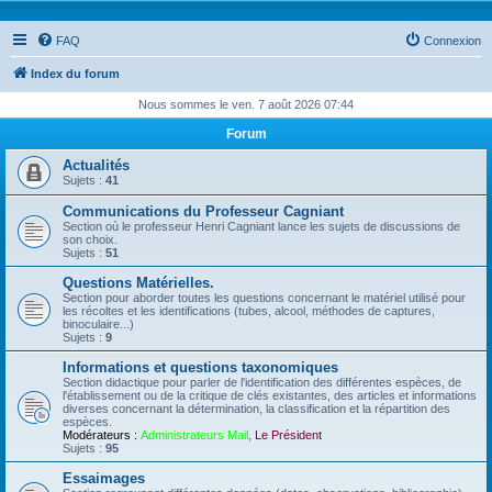
FAQ
Connexion
Index du forum
Nous sommes le ven. 7 août 2026 07:44
Forum
Actualités
Sujets :
41
Communications du Professeur Cagniant
Section où le professeur Henri Cagniant lance les sujets de discussions de
son choix.
Sujets :
51
Questions Matérielles.
Section pour aborder toutes les questions concernant le matériel utilisé pour
les récoltes et les identifications (tubes, alcool, méthodes de captures,
binoculaire...)
Sujets :
9
Informations et questions taxonomiques
Section didactique pour parler de l'identification des différentes espèces, de
l'établissement ou de la critique de clés existantes, des articles et informations
diverses concernant la détermination, la classification et la répartition des
espèces.
Modérateurs :
Administrateurs Mail
,
Le Président
Sujets :
95
Essaimages