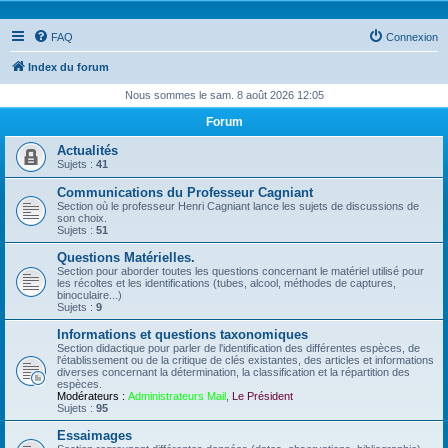
FAQ
Connexion
Index du forum
Nous sommes le sam. 8 août 2026 12:05
Forum
Actualités
Sujets :
41
Communications du Professeur Cagniant
Section où le professeur Henri Cagniant lance les sujets de discussions de
son choix.
Sujets :
51
Questions Matérielles.
Section pour aborder toutes les questions concernant le matériel utilisé pour
les récoltes et les identifications (tubes, alcool, méthodes de captures,
binoculaire...)
Sujets :
9
Informations et questions taxonomiques
Section didactique pour parler de l'identification des différentes espèces, de
l'établissement ou de la critique de clés existantes, des articles et informations
diverses concernant la détermination, la classification et la répartition des
espèces.
Modérateurs :
Administrateurs Mail
,
Le Président
Sujets :
95
Essaimages