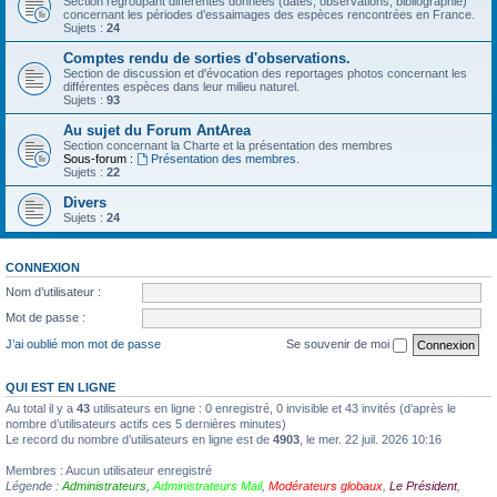
Section regroupant différentes données (dates, observations, bibliographie)
concernant les périodes d’essaimages des espèces rencontrées en France.
Sujets :
24
Comptes rendu de sorties d'observations.
Section de discussion et d'évocation des reportages photos concernant les
différentes espèces dans leur milieu naturel.
Sujets :
93
Au sujet du Forum AntArea
Section concernant la Charte et la présentation des membres
Sous-forum :
Présentation des membres.
Sujets :
22
Divers
Sujets :
24
CONNEXION
Nom d’utilisateur :
Mot de passe :
J’ai oublié mon mot de passe
Se souvenir de moi
QUI EST EN LIGNE
Au total il y a
43
utilisateurs en ligne : 0 enregistré, 0 invisible et 43 invités (d’après le
nombre d’utilisateurs actifs ces 5 dernières minutes)
Le record du nombre d’utilisateurs en ligne est de
4903
, le mer. 22 juil. 2026 10:16
Membres : Aucun utilisateur enregistré
Légende :
Administrateurs
,
Administrateurs Mail
,
Modérateurs globaux
,
Le Président
,