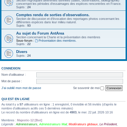
Section regroupant différentes données (dates, observations, bibliographie)
concernant les périodes d’essaimages des espèces rencontrées en France.
Sujets :
24
Comptes rendu de sorties d'observations.
Section de discussion et d'évocation des reportages photos concernant les
différentes espèces dans leur milieu naturel.
Sujets :
93
Au sujet du Forum AntArea
Section concernant la Charte et la présentation des membres
Sous-forum :
Présentation des membres.
Sujets :
22
Divers
Sujets :
24
CONNEXION
Nom d’utilisateur :
Mot de passe :
J’ai oublié mon mot de passe
Se souvenir de moi
QUI EST EN LIGNE
Au total il y a
57
utilisateurs en ligne : 1 enregistré, 0 invisible et 56 invités (d’après le
nombre d’utilisateurs actifs ces 5 dernières minutes)
Le record du nombre d’utilisateurs en ligne est de
4903
, le mer. 22 juil. 2026 10:16
Membres :
Majestic-12 [Bot]
Légende :
Administrateurs
,
Administrateurs Mail
,
Modérateurs globaux
,
Le Président
,