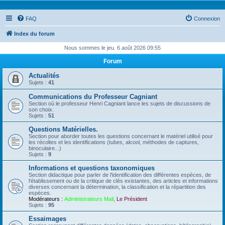
FAQ
Connexion
Index du forum
Nous sommes le jeu. 6 août 2026 09:55
Forum
Actualités
Sujets :
41
Communications du Professeur Cagniant
Section où le professeur Henri Cagniant lance les sujets de discussions de
son choix.
Sujets :
51
Questions Matérielles.
Section pour aborder toutes les questions concernant le matériel utilisé pour
les récoltes et les identifications (tubes, alcool, méthodes de captures,
binoculaire...)
Sujets :
9
Informations et questions taxonomiques
Section didactique pour parler de l'identification des différentes espèces, de
l'établissement ou de la critique de clés existantes, des articles et informations
diverses concernant la détermination, la classification et la répartition des
espèces.
Modérateurs :
Administrateurs Mail
,
Le Président
Sujets :
95
Essaimages