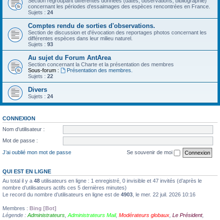
Section regroupant différentes données (dates, observations, bibliographie)
concernant les périodes d’essaimages des espèces rencontrées en France.
Sujets :
24
Comptes rendu de sorties d'observations.
Section de discussion et d'évocation des reportages photos concernant les
différentes espèces dans leur milieu naturel.
Sujets :
93
Au sujet du Forum AntArea
Section concernant la Charte et la présentation des membres
Sous-forum :
Présentation des membres.
Sujets :
22
Divers
Sujets :
24
CONNEXION
Nom d’utilisateur :
Mot de passe :
J’ai oublié mon mot de passe
Se souvenir de moi
QUI EST EN LIGNE
Au total il y a
48
utilisateurs en ligne : 1 enregistré, 0 invisible et 47 invités (d’après le
nombre d’utilisateurs actifs ces 5 dernières minutes)
Le record du nombre d’utilisateurs en ligne est de
4903
, le mer. 22 juil. 2026 10:16
Membres :
Bing [Bot]
Légende :
Administrateurs
,
Administrateurs Mail
,
Modérateurs globaux
,
Le Président
,