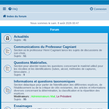
FAQ
Connexion
Index du forum
Nous sommes le sam. 8 août 2026 00:47
Forum
Actualités
Sujets :
41
Communications du Professeur Cagniant
Section où le professeur Henri Cagniant lance les sujets de discussions de
son choix.
Sujets :
51
Questions Matérielles.
Section pour aborder toutes les questions concernant le matériel utilisé pour
les récoltes et les identifications (tubes, alcool, méthodes de captures,
binoculaire...)
Sujets :
9
Informations et questions taxonomiques
Section didactique pour parler de l'identification des différentes espèces, de
l'établissement ou de la critique de clés existantes, des articles et informations
diverses concernant la détermination, la classification et la répartition des
espèces.
Modérateurs :
Administrateurs Mail
,
Le Président
Sujets :
95
Essaimages