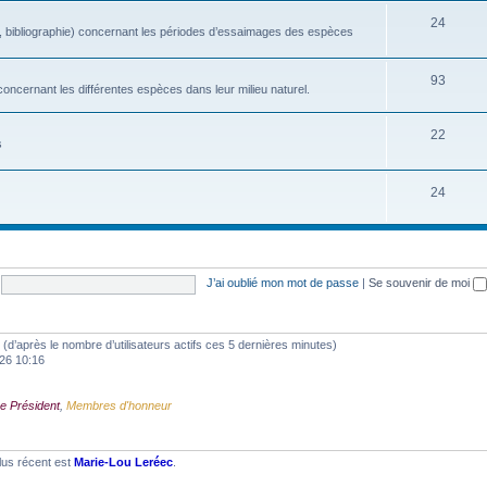
24
, bibliographie) concernant les périodes d’essaimages des espèces
93
oncernant les différentes espèces dans leur milieu naturel.
22
s
24
J’ai oublié mon mot de passe
|
Se souvenir de moi
tés (d’après le nombre d’utilisateurs actifs ces 5 dernières minutes)
2026 10:16
e Président
,
Membres d'honneur
lus récent est
Marie-Lou Leréec
.