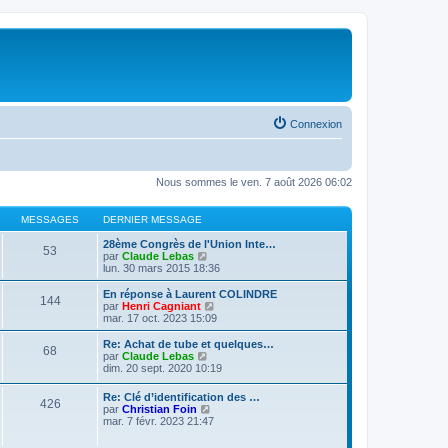
Connexion
Nous sommes le ven. 7 août 2026 06:02
MESSAGES
DERNIER MESSAGE
28ème Congrès de l'Union Inte…
53
V
par
Claude Lebas
o
lun. 30 mars 2015 18:36
i
r
En réponse à Laurent COLINDRE
144
l
V
par
Henri Cagniant
e
o
mar. 17 oct. 2023 15:09
d
i
e
r
Re: Achat de tube et quelques…
68
r
l
V
par
Claude Lebas
n
e
o
dim. 20 sept. 2020 10:19
i
d
i
e
e
r
Re: Clé d’identification des …
r
r
426
l
V
par
Christian Foin
m
n
e
o
mar. 7 févr. 2023 21:47
e
i
d
i
s
e
e
r
s