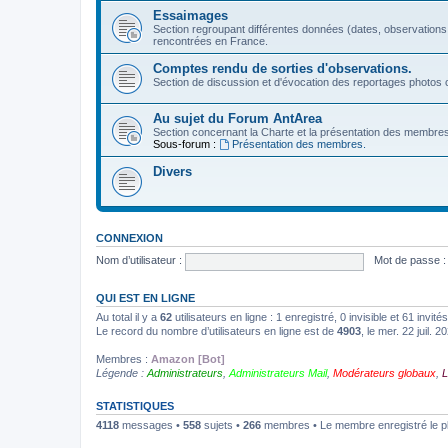
Essaimages
Section regroupant différentes données (dates, observations
rencontrées en France.
Comptes rendu de sorties d'observations.
Section de discussion et d'évocation des reportages photos c
Au sujet du Forum AntArea
Section concernant la Charte et la présentation des membre
Sous-forum :
Présentation des membres.
Divers
CONNEXION
Nom d’utilisateur :
Mot de passe :
QUI EST EN LIGNE
Au total il y a
62
utilisateurs en ligne : 1 enregistré, 0 invisible et 61 invi
Le record du nombre d’utilisateurs en ligne est de
4903
, le mer. 22 juil. 
Membres :
Amazon [Bot]
Légende :
Administrateurs
,
Administrateurs Mail
,
Modérateurs globaux
,
L
STATISTIQUES
4118
messages •
558
sujets •
266
membres • Le membre enregistré le p