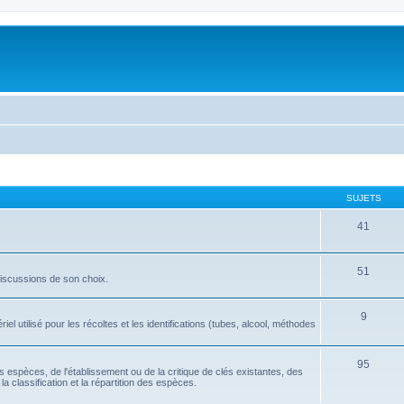
SUJETS
41
51
discussions de son choix.
9
l utilisé pour les récoltes et les identifications (tubes, alcool, méthodes
95
tes espèces, de l'établissement ou de la critique de clés existantes, des
la classification et la répartition des espèces.