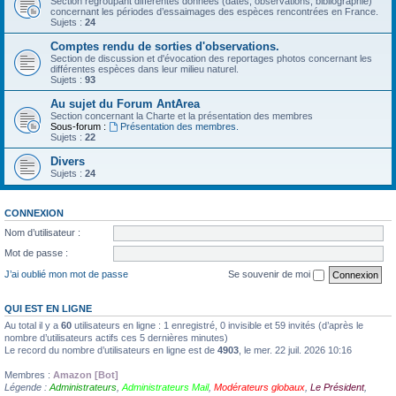
Section regroupant différentes données (dates, observations, bibliographie)
concernant les périodes d’essaimages des espèces rencontrées en France.
Sujets :
24
Comptes rendu de sorties d'observations.
Section de discussion et d'évocation des reportages photos concernant les
différentes espèces dans leur milieu naturel.
Sujets :
93
Au sujet du Forum AntArea
Section concernant la Charte et la présentation des membres
Sous-forum :
Présentation des membres.
Sujets :
22
Divers
Sujets :
24
CONNEXION
Nom d’utilisateur :
Mot de passe :
J’ai oublié mon mot de passe
Se souvenir de moi
QUI EST EN LIGNE
Au total il y a
60
utilisateurs en ligne : 1 enregistré, 0 invisible et 59 invités (d’après le
nombre d’utilisateurs actifs ces 5 dernières minutes)
Le record du nombre d’utilisateurs en ligne est de
4903
, le mer. 22 juil. 2026 10:16
Membres :
Amazon [Bot]
Légende :
Administrateurs
,
Administrateurs Mail
,
Modérateurs globaux
,
Le Président
,