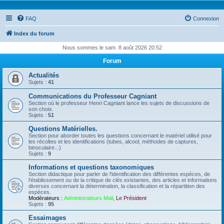
FAQ
Connexion
Index du forum
Nous sommes le sam. 8 août 2026 20:52
Forum
Actualités
Sujets :
41
Communications du Professeur Cagniant
Section où le professeur Henri Cagniant lance les sujets de discussions de
son choix.
Sujets :
51
Questions Matérielles.
Section pour aborder toutes les questions concernant le matériel utilisé pour
les récoltes et les identifications (tubes, alcool, méthodes de captures,
binoculaire...)
Sujets :
9
Informations et questions taxonomiques
Section didactique pour parler de l'identification des différentes espèces, de
l'établissement ou de la critique de clés existantes, des articles et informations
diverses concernant la détermination, la classification et la répartition des
espèces.
Modérateurs :
Administrateurs Mail
,
Le Président
Sujets :
95
Essaimages