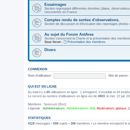
Essaimages
Section regroupant différentes données (dates, observations
rencontrées en France.
Comptes rendu de sorties d'observations.
Section de discussion et d'évocation des reportages photos c
Au sujet du Forum AntArea
Section concernant la Charte et la présentation des membre
Sous-forum :
Présentation des membres.
Divers
CONNEXION
Nom d’utilisateur :
Mot de passe :
QUI EST EN LIGNE
Au total il y a
65
utilisateurs en ligne : 1 enregistré, 0 invisible et 64 invi
Le record du nombre d’utilisateurs en ligne est de
4903
, le mer. 22 juil. 
Membres :
Semrush [Bot]
Légende :
Administrateurs
,
Administrateurs Mail
,
Modérateurs globaux
,
L
STATISTIQUES
4118
messages •
558
sujets •
266
membres • Le membre enregistré le p