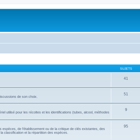
SUJETS
41
51
discussions de son choix.
9
l utilisé pour les récoltes et les identifications (tubes, alcool, méthodes
95
tes espèces, de l'établissement ou de la critique de clés existantes, des
la classification et la répartition des espèces.