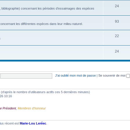
24
, bibliographie) concernant les périodes d’essaimages des espèces
93
oncernant les différentes espèces dans leur milieu naturel.
22
s
24
J’ai oublié mon mot de passe
|
Se souvenir de moi
tés (d’après le nombre d’utilisateurs actifs ces 5 dernières minutes)
2026 10:16
e Président
,
Membres d'honneur
lus récent est
Marie-Lou Leréec
.