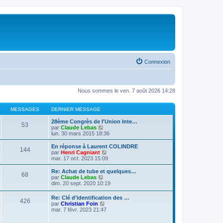
Connexion
Nous sommes le ven. 7 août 2026 14:28
MESSAGES
DERNIER MESSAGE
28ème Congrès de l'Union Inte…
53
V
par
Claude Lebas
o
lun. 30 mars 2015 18:36
i
r
En réponse à Laurent COLINDRE
144
l
V
par
Henri Cagniant
e
o
mar. 17 oct. 2023 15:09
d
i
e
r
Re: Achat de tube et quelques…
68
r
l
V
par
Claude Lebas
n
e
o
dim. 20 sept. 2020 10:19
i
d
i
e
e
r
Re: Clé d’identification des …
r
r
426
l
V
par
Christian Foin
m
n
e
o
mar. 7 févr. 2023 21:47
e
i
d
i
s
e
e
r
s