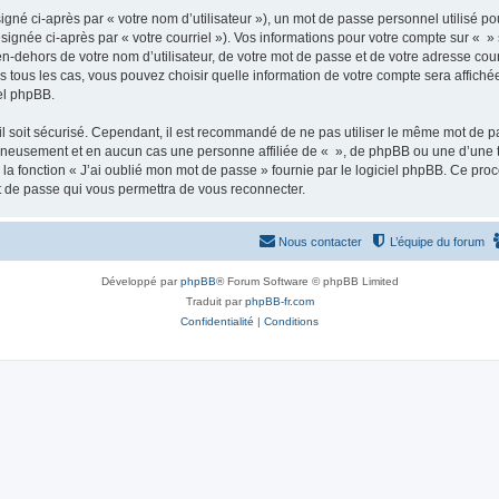
gné ci-après par « votre nom d’utilisateur »), un mot de passe personnel utilisé po
signée ci-après par « votre courriel »). Vos informations pour votre compte sur « »
n-dehors de votre nom d’utilisateur, de votre mot de passe et de votre adresse cour
ans tous les cas, vous pouvez choisir quelle information de votre compte sera affich
iel phpBB.
l soit sécurisé. Cependant, il est recommandé de ne pas utiliser le même mot de pas
igneusement et en aucun cas une personne affiliée de « », de phpBB ou une d’une 
 la fonction « J’ai oublié mon mot de passe » fournie par le logiciel phpBB. Ce pro
t de passe qui vous permettra de vous reconnecter.
Nous contacter
L’équipe du forum
Développé par
phpBB
® Forum Software © phpBB Limited
Traduit par
phpBB-fr.com
Confidentialité
|
Conditions