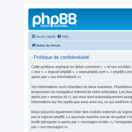
Accès rapide
FAQ
Index du forum
- Politique de confidentialité
Cette politique explique en détail comment « » et ses sociétés af
« leur », « logiciel phpBB », « www.phpbb.com », « phpBB Limite
après par « vos informations »).
Vos informations sont collectées de deux manières. Premièrement
temporaires du navigateur Internet de votre ordinateur. Les deux
après par « session-id »), qui vous sont automatiquement assign
informations sur les sujets que vous avez lus, ce qui améliore v
Nous pouvons également créer des cookies externes au logiciel
par le logiciel phpBB. La seconde manière est de récupérer l’in
invité (désignée ci-après par « messages invités »), l’enregis
par « vos messages »).