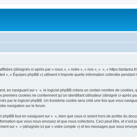
filiées (désignés ci-après par « nous », « notre », « nos », « », « https://antarea.fr
d », « Équipes phpBB ») utilisent n’importe quelle information collectée pendant n’
, en naviguant sur « », le logiciel phpBB créera un certain nombre de cookies, qui 
 premiers cookies ne contiennent qu’un identifiant utilisateur (désigné ci-après par «
és par le logiciel phpBB. Un troisième cookie sera créé une fois que vous naviguerez
otre navigation sur le forum.
 phpBB tout en naviguant sur « », bien que ceux-ci soient hors de portée du docu
formation que vous nous envoyez et que nous collectons. Ceci peut être, et n’est pas
trement sur « » (désignée ici par « votre compte ») et les messages que vous envoye