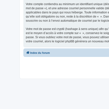
Votre compte contiendra au minimum un identifiant unique (dési
mot de passe »), et une adresse courriel personnelle valide (dé
applicables dans le pays qui nous héberge. Toute information e
qu’elle soit obligatoire ou non, reste à la discrétion de « ». D
souscrire ou non à l’envoi automatique de courriel par le logic
Votre mot de passe est crypté (hashage à sens unique) afin qu’i
est le moyen d’accès à votre compte sur « », conservez-le so
passe. Si vous oubliez votre mot de passe, vous pouvez utiliser
votre courriel, alors le logiciel phpBB générera un nouveau mo
Index du forum