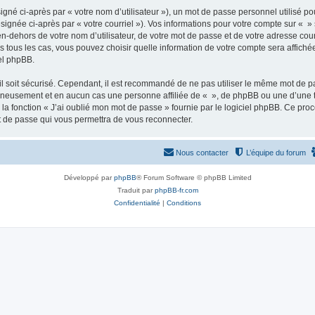
gné ci-après par « votre nom d’utilisateur »), un mot de passe personnel utilisé po
signée ci-après par « votre courriel »). Vos informations pour votre compte sur « »
n-dehors de votre nom d’utilisateur, de votre mot de passe et de votre adresse cour
ans tous les cas, vous pouvez choisir quelle information de votre compte sera affich
iel phpBB.
l soit sécurisé. Cependant, il est recommandé de ne pas utiliser le même mot de pas
igneusement et en aucun cas une personne affiliée de « », de phpBB ou une d’une 
 la fonction « J’ai oublié mon mot de passe » fournie par le logiciel phpBB. Ce pro
t de passe qui vous permettra de vous reconnecter.
Nous contacter
L’équipe du forum
Développé par
phpBB
® Forum Software © phpBB Limited
Traduit par
phpBB-fr.com
Confidentialité
|
Conditions