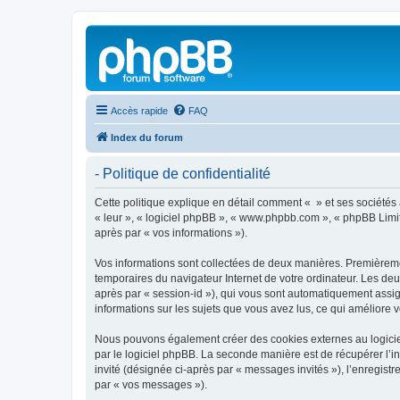
Accès rapide
FAQ
Index du forum
- Politique de confidentialité
Cette politique explique en détail comment « » et ses sociétés af
« leur », « logiciel phpBB », « www.phpbb.com », « phpBB Limite
après par « vos informations »).
Vos informations sont collectées de deux manières. Premièrement
temporaires du navigateur Internet de votre ordinateur. Les deux
après par « session-id »), qui vous sont automatiquement assign
informations sur les sujets que vous avez lus, ce qui améliore v
Nous pouvons également créer des cookies externes au logiciel
par le logiciel phpBB. La seconde manière est de récupérer l’in
invité (désignée ci-après par « messages invités »), l’enregis
par « vos messages »).