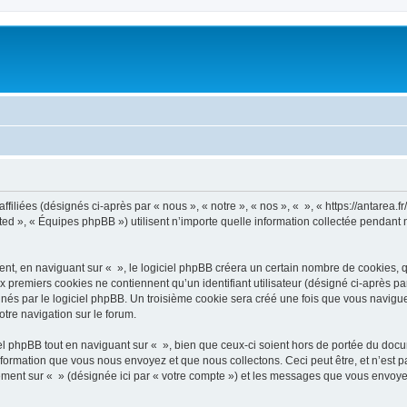
filiées (désignés ci-après par « nous », « notre », « nos », « », « https://antarea.fr
d », « Équipes phpBB ») utilisent n’importe quelle information collectée pendant n’
, en naviguant sur « », le logiciel phpBB créera un certain nombre de cookies, qui 
 premiers cookies ne contiennent qu’un identifiant utilisateur (désigné ci-après par «
és par le logiciel phpBB. Un troisième cookie sera créé une fois que vous naviguerez
otre navigation sur le forum.
 phpBB tout en naviguant sur « », bien que ceux-ci soient hors de portée du docu
formation que vous nous envoyez et que nous collectons. Ceci peut être, et n’est pas
trement sur « » (désignée ici par « votre compte ») et les messages que vous envoye