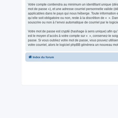
Votre compte contiendra au minimum un identifiant unique (dési
mot de passe »), et une adresse courriel personnelle valide (dé
applicables dans le pays qui nous héberge. Toute information e
qu’elle soit obligatoire ou non, reste à la discrétion de « ». D
souscrire ou non à l’envoi automatique de courriel par le logic
Votre mot de passe est crypté (hashage à sens unique) afin qu’i
est le moyen d’accès à votre compte sur « », conservez-le so
passe. Si vous oubliez votre mot de passe, vous pouvez utiliser
votre courriel, alors le logiciel phpBB générera un nouveau mo
Index du forum