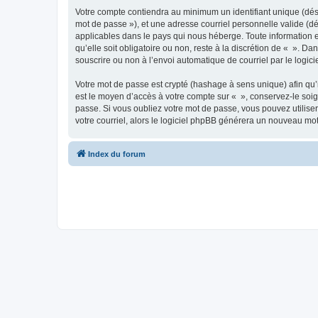
Votre compte contiendra au minimum un identifiant unique (dési
mot de passe »), et une adresse courriel personnelle valide (dé
applicables dans le pays qui nous héberge. Toute information e
qu’elle soit obligatoire ou non, reste à la discrétion de « ». D
souscrire ou non à l’envoi automatique de courriel par le logic
Votre mot de passe est crypté (hashage à sens unique) afin qu’i
est le moyen d’accès à votre compte sur « », conservez-le so
passe. Si vous oubliez votre mot de passe, vous pouvez utiliser
votre courriel, alors le logiciel phpBB générera un nouveau mo
Index du forum