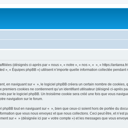
filiées (désignés ci-après par « nous », « notre », « nos », « », « https://antarea.fr
d », « Équipes phpBB ») utilisent n’importe quelle information collectée pendant n’
, en naviguant sur « », le logiciel phpBB créera un certain nombre de cookies, qui 
 premiers cookies ne contiennent qu’un identifiant utilisateur (désigné ci-après par «
és par le logiciel phpBB. Un troisième cookie sera créé une fois que vous naviguerez
otre navigation sur le forum.
 phpBB tout en naviguant sur « », bien que ceux-ci soient hors de portée du docu
formation que vous nous envoyez et que nous collectons. Ceci peut être, et n’est pas
trement sur « » (désignée ici par « votre compte ») et les messages que vous envoye