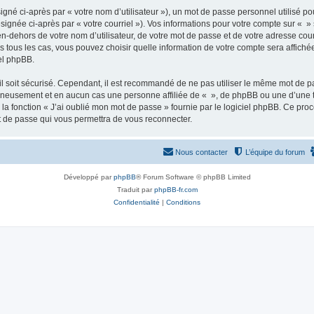
gné ci-après par « votre nom d’utilisateur »), un mot de passe personnel utilisé po
signée ci-après par « votre courriel »). Vos informations pour votre compte sur « »
n-dehors de votre nom d’utilisateur, de votre mot de passe et de votre adresse cour
ans tous les cas, vous pouvez choisir quelle information de votre compte sera affich
iel phpBB.
l soit sécurisé. Cependant, il est recommandé de ne pas utiliser le même mot de pas
igneusement et en aucun cas une personne affiliée de « », de phpBB ou une d’une 
 la fonction « J’ai oublié mon mot de passe » fournie par le logiciel phpBB. Ce pro
t de passe qui vous permettra de vous reconnecter.
Nous contacter
L’équipe du forum
Développé par
phpBB
® Forum Software © phpBB Limited
Traduit par
phpBB-fr.com
Confidentialité
|
Conditions