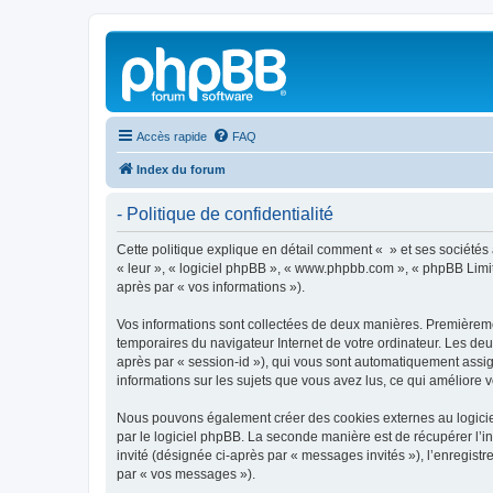
Accès rapide
FAQ
Index du forum
- Politique de confidentialité
Cette politique explique en détail comment « » et ses sociétés af
« leur », « logiciel phpBB », « www.phpbb.com », « phpBB Limite
après par « vos informations »).
Vos informations sont collectées de deux manières. Premièrement
temporaires du navigateur Internet de votre ordinateur. Les deux
après par « session-id »), qui vous sont automatiquement assign
informations sur les sujets que vous avez lus, ce qui améliore v
Nous pouvons également créer des cookies externes au logiciel
par le logiciel phpBB. La seconde manière est de récupérer l’in
invité (désignée ci-après par « messages invités »), l’enregis
par « vos messages »).