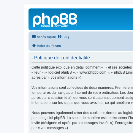
Accès rapide
FAQ
Index du forum
- Politique de confidentialité
Cette politique explique en détail comment « » et ses sociétés af
« leur », « logiciel phpBB », « www.phpbb.com », « phpBB Limite
après par « vos informations »).
Vos informations sont collectées de deux manières. Premièrement
temporaires du navigateur Internet de votre ordinateur. Les deux
après par « session-id »), qui vous sont automatiquement assign
informations sur les sujets que vous avez lus, ce qui améliore v
Nous pouvons également créer des cookies externes au logiciel
par le logiciel phpBB. La seconde manière est de récupérer l’in
invité (désignée ci-après par « messages invités »), l’enregis
par « vos messages »).