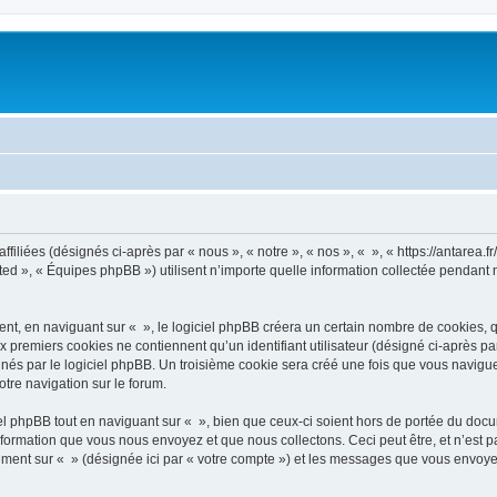
filiées (désignés ci-après par « nous », « notre », « nos », « », « https://antarea.fr
d », « Équipes phpBB ») utilisent n’importe quelle information collectée pendant n’
, en naviguant sur « », le logiciel phpBB créera un certain nombre de cookies, qui 
 premiers cookies ne contiennent qu’un identifiant utilisateur (désigné ci-après par «
és par le logiciel phpBB. Un troisième cookie sera créé une fois que vous naviguerez
otre navigation sur le forum.
 phpBB tout en naviguant sur « », bien que ceux-ci soient hors de portée du docu
formation que vous nous envoyez et que nous collectons. Ceci peut être, et n’est pas
trement sur « » (désignée ici par « votre compte ») et les messages que vous envoye