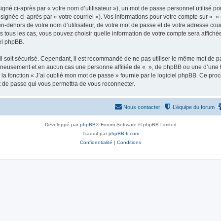
gné ci-après par « votre nom d’utilisateur »), un mot de passe personnel utilisé po
signée ci-après par « votre courriel »). Vos informations pour votre compte sur « »
n-dehors de votre nom d’utilisateur, de votre mot de passe et de votre adresse cour
ans tous les cas, vous pouvez choisir quelle information de votre compte sera affich
iel phpBB.
l soit sécurisé. Cependant, il est recommandé de ne pas utiliser le même mot de pas
igneusement et en aucun cas une personne affiliée de « », de phpBB ou une d’une 
 la fonction « J’ai oublié mon mot de passe » fournie par le logiciel phpBB. Ce pro
t de passe qui vous permettra de vous reconnecter.
Nous contacter
L’équipe du forum
Développé par
phpBB
® Forum Software © phpBB Limited
Traduit par
phpBB-fr.com
Confidentialité
|
Conditions