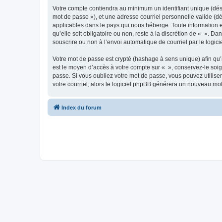
Votre compte contiendra au minimum un identifiant unique (dési
mot de passe »), et une adresse courriel personnelle valide (dé
applicables dans le pays qui nous héberge. Toute information e
qu’elle soit obligatoire ou non, reste à la discrétion de « ». D
souscrire ou non à l’envoi automatique de courriel par le logic
Votre mot de passe est crypté (hashage à sens unique) afin qu’i
est le moyen d’accès à votre compte sur « », conservez-le so
passe. Si vous oubliez votre mot de passe, vous pouvez utiliser
votre courriel, alors le logiciel phpBB générera un nouveau mo
Index du forum