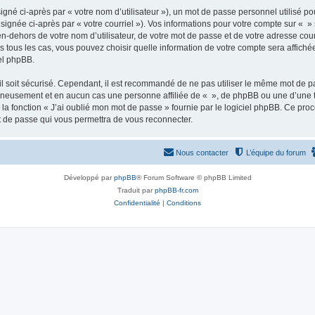
gné ci-après par « votre nom d’utilisateur »), un mot de passe personnel utilisé po
signée ci-après par « votre courriel »). Vos informations pour votre compte sur « »
n-dehors de votre nom d’utilisateur, de votre mot de passe et de votre adresse cour
ans tous les cas, vous pouvez choisir quelle information de votre compte sera affich
iel phpBB.
l soit sécurisé. Cependant, il est recommandé de ne pas utiliser le même mot de pas
igneusement et en aucun cas une personne affiliée de « », de phpBB ou une d’une 
 la fonction « J’ai oublié mon mot de passe » fournie par le logiciel phpBB. Ce pro
t de passe qui vous permettra de vous reconnecter.
Nous contacter
L’équipe du forum
Développé par
phpBB
® Forum Software © phpBB Limited
Traduit par
phpBB-fr.com
Confidentialité
|
Conditions