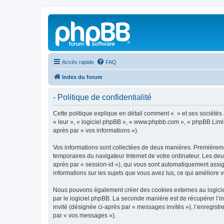
Accès rapide
FAQ
Index du forum
- Politique de confidentialité
Cette politique explique en détail comment « » et ses sociétés af
« leur », « logiciel phpBB », « www.phpbb.com », « phpBB Limite
après par « vos informations »).
Vos informations sont collectées de deux manières. Premièrement
temporaires du navigateur Internet de votre ordinateur. Les deux
après par « session-id »), qui vous sont automatiquement assign
informations sur les sujets que vous avez lus, ce qui améliore v
Nous pouvons également créer des cookies externes au logiciel
par le logiciel phpBB. La seconde manière est de récupérer l’in
invité (désignée ci-après par « messages invités »), l’enregis
par « vos messages »).