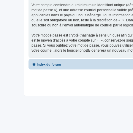
Votre compte contiendra au minimum un identifiant unique (dési
mot de passe »), et une adresse courriel personnelle valide (dé
applicables dans le pays qui nous héberge. Toute information e
qu’elle soit obligatoire ou non, reste à la discrétion de « ». D
souscrire ou non à l’envoi automatique de courriel par le logic
Votre mot de passe est crypté (hashage à sens unique) afin qu’i
est le moyen d’accès à votre compte sur « », conservez-le so
passe. Si vous oubliez votre mot de passe, vous pouvez utiliser
votre courriel, alors le logiciel phpBB générera un nouveau mo
Index du forum