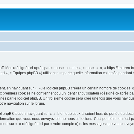
filiées (désignés ci-après par « nous », « notre », « nos », « », « https://antarea.fr
d », « Équipes phpBB ») utilisent n’importe quelle information collectée pendant n’
, en naviguant sur « », le logiciel phpBB créera un certain nombre de cookies, qui 
 premiers cookies ne contiennent qu’un identifiant utilisateur (désigné ci-après par «
és par le logiciel phpBB. Un troisième cookie sera créé une fois que vous naviguerez
otre navigation sur le forum.
 phpBB tout en naviguant sur « », bien que ceux-ci soient hors de portée du docu
formation que vous nous envoyez et que nous collectons. Ceci peut être, et n’est pas
trement sur « » (désignée ici par « votre compte ») et les messages que vous envoye