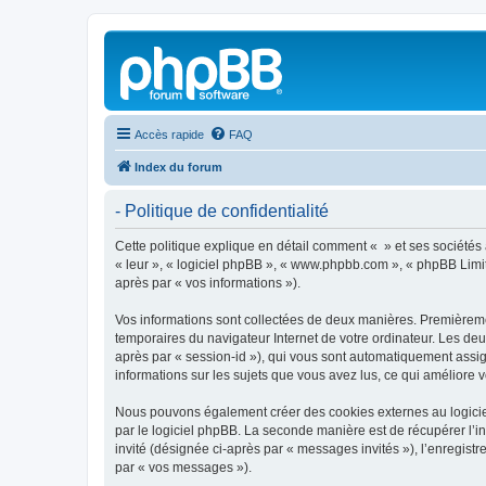
Accès rapide
FAQ
Index du forum
- Politique de confidentialité
Cette politique explique en détail comment « » et ses sociétés af
« leur », « logiciel phpBB », « www.phpbb.com », « phpBB Limite
après par « vos informations »).
Vos informations sont collectées de deux manières. Premièrement
temporaires du navigateur Internet de votre ordinateur. Les deux
après par « session-id »), qui vous sont automatiquement assign
informations sur les sujets que vous avez lus, ce qui améliore v
Nous pouvons également créer des cookies externes au logiciel
par le logiciel phpBB. La seconde manière est de récupérer l’in
invité (désignée ci-après par « messages invités »), l’enregis
par « vos messages »).