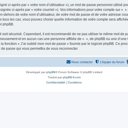
gné ci-après par « votre nom d’utilisateur »), un mot de passe personnel utilisé po
signée ci-après par « votre courriel »). Vos informations pour votre compte sur « »
n-dehors de votre nom d’utilisateur, de votre mot de passe et de votre adresse cour
ans tous les cas, vous pouvez choisir quelle information de votre compte sera affich
iel phpBB.
l soit sécurisé. Cependant, il est recommandé de ne pas utiliser le même mot de pas
igneusement et en aucun cas une personne affiliée de « », de phpBB ou une d’une 
 la fonction « J’ai oublié mon mot de passe » fournie par le logiciel phpBB. Ce pro
t de passe qui vous permettra de vous reconnecter.
Nous contacter
L’équipe du forum
Développé par
phpBB
® Forum Software © phpBB Limited
Traduit par
phpBB-fr.com
Confidentialité
|
Conditions