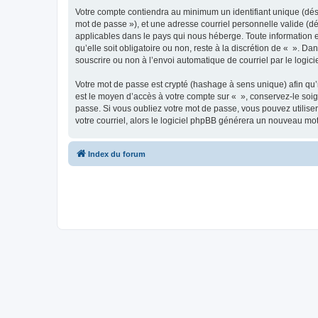
Votre compte contiendra au minimum un identifiant unique (dési
mot de passe »), et une adresse courriel personnelle valide (dé
applicables dans le pays qui nous héberge. Toute information e
qu’elle soit obligatoire ou non, reste à la discrétion de « ». D
souscrire ou non à l’envoi automatique de courriel par le logic
Votre mot de passe est crypté (hashage à sens unique) afin qu’i
est le moyen d’accès à votre compte sur « », conservez-le so
passe. Si vous oubliez votre mot de passe, vous pouvez utiliser
votre courriel, alors le logiciel phpBB générera un nouveau mo
Index du forum