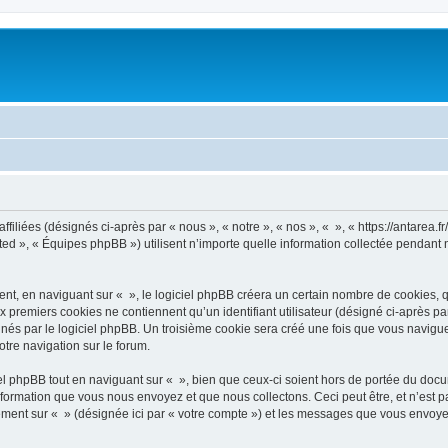
filiées (désignés ci-après par « nous », « notre », « nos », « », « https://antarea.fr
d », « Équipes phpBB ») utilisent n’importe quelle information collectée pendant n’
, en naviguant sur « », le logiciel phpBB créera un certain nombre de cookies, qui 
 premiers cookies ne contiennent qu’un identifiant utilisateur (désigné ci-après par «
és par le logiciel phpBB. Un troisième cookie sera créé une fois que vous naviguerez
otre navigation sur le forum.
 phpBB tout en naviguant sur « », bien que ceux-ci soient hors de portée du docu
formation que vous nous envoyez et que nous collectons. Ceci peut être, et n’est pas
trement sur « » (désignée ici par « votre compte ») et les messages que vous envoye