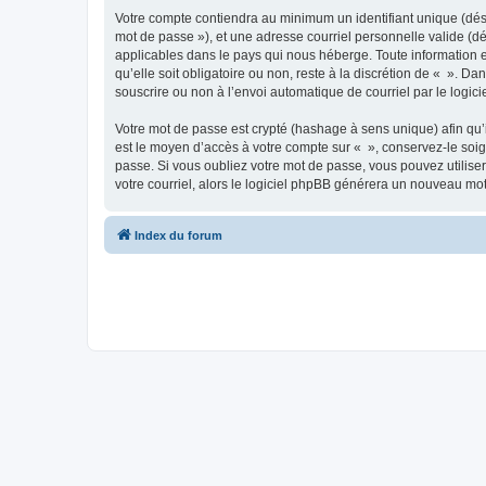
Votre compte contiendra au minimum un identifiant unique (dési
mot de passe »), et une adresse courriel personnelle valide (dé
applicables dans le pays qui nous héberge. Toute information e
qu’elle soit obligatoire ou non, reste à la discrétion de « ». D
souscrire ou non à l’envoi automatique de courriel par le logic
Votre mot de passe est crypté (hashage à sens unique) afin qu’i
est le moyen d’accès à votre compte sur « », conservez-le so
passe. Si vous oubliez votre mot de passe, vous pouvez utiliser
votre courriel, alors le logiciel phpBB générera un nouveau mo
Index du forum