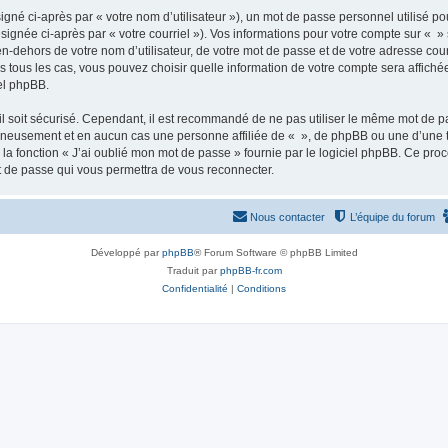
gné ci-après par « votre nom d’utilisateur »), un mot de passe personnel utilisé po
signée ci-après par « votre courriel »). Vos informations pour votre compte sur « »
n-dehors de votre nom d’utilisateur, de votre mot de passe et de votre adresse cour
ans tous les cas, vous pouvez choisir quelle information de votre compte sera affich
iel phpBB.
l soit sécurisé. Cependant, il est recommandé de ne pas utiliser le même mot de pas
igneusement et en aucun cas une personne affiliée de « », de phpBB ou une d’une 
 la fonction « J’ai oublié mon mot de passe » fournie par le logiciel phpBB. Ce pro
t de passe qui vous permettra de vous reconnecter.
Nous contacter
L’équipe du forum
Développé par
phpBB
® Forum Software © phpBB Limited
Traduit par
phpBB-fr.com
Confidentialité
|
Conditions