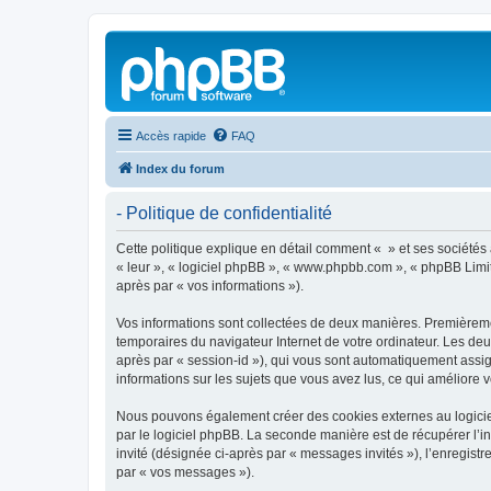
Accès rapide
FAQ
Index du forum
- Politique de confidentialité
Cette politique explique en détail comment « » et ses sociétés af
« leur », « logiciel phpBB », « www.phpbb.com », « phpBB Limite
après par « vos informations »).
Vos informations sont collectées de deux manières. Premièrement
temporaires du navigateur Internet de votre ordinateur. Les deux
après par « session-id »), qui vous sont automatiquement assign
informations sur les sujets que vous avez lus, ce qui améliore v
Nous pouvons également créer des cookies externes au logiciel
par le logiciel phpBB. La seconde manière est de récupérer l’in
invité (désignée ci-après par « messages invités »), l’enregis
par « vos messages »).