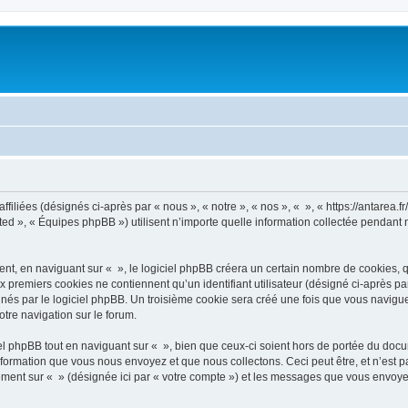
filiées (désignés ci-après par « nous », « notre », « nos », « », « https://antarea.fr
d », « Équipes phpBB ») utilisent n’importe quelle information collectée pendant n’
, en naviguant sur « », le logiciel phpBB créera un certain nombre de cookies, qui 
 premiers cookies ne contiennent qu’un identifiant utilisateur (désigné ci-après par «
és par le logiciel phpBB. Un troisième cookie sera créé une fois que vous naviguerez
otre navigation sur le forum.
 phpBB tout en naviguant sur « », bien que ceux-ci soient hors de portée du docu
formation que vous nous envoyez et que nous collectons. Ceci peut être, et n’est pas
trement sur « » (désignée ici par « votre compte ») et les messages que vous envoye