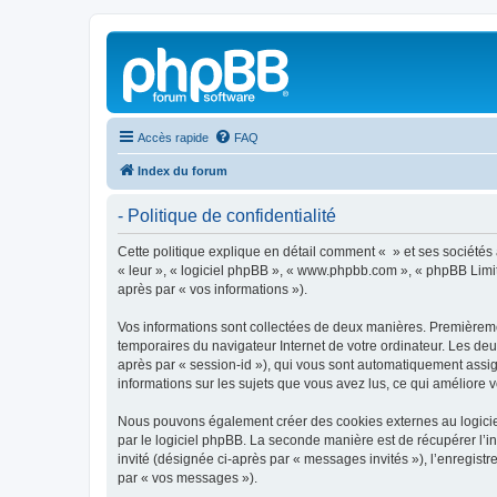
Accès rapide
FAQ
Index du forum
- Politique de confidentialité
Cette politique explique en détail comment « » et ses sociétés af
« leur », « logiciel phpBB », « www.phpbb.com », « phpBB Limite
après par « vos informations »).
Vos informations sont collectées de deux manières. Premièrement
temporaires du navigateur Internet de votre ordinateur. Les deux
après par « session-id »), qui vous sont automatiquement assign
informations sur les sujets que vous avez lus, ce qui améliore v
Nous pouvons également créer des cookies externes au logiciel
par le logiciel phpBB. La seconde manière est de récupérer l’in
invité (désignée ci-après par « messages invités »), l’enregis
par « vos messages »).