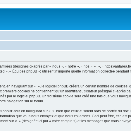
filiées (désignés ci-après par « nous », « notre », « nos », « », « https://antarea.fr
d », « Équipes phpBB ») utilisent n’importe quelle information collectée pendant n’
, en naviguant sur « », le logiciel phpBB créera un certain nombre de cookies, qui 
 premiers cookies ne contiennent qu’un identifiant utilisateur (désigné ci-après par «
és par le logiciel phpBB. Un troisième cookie sera créé une fois que vous naviguerez
otre navigation sur le forum.
 phpBB tout en naviguant sur « », bien que ceux-ci soient hors de portée du docu
formation que vous nous envoyez et que nous collectons. Ceci peut être, et n’est pas
trement sur « » (désignée ici par « votre compte ») et les messages que vous envoye