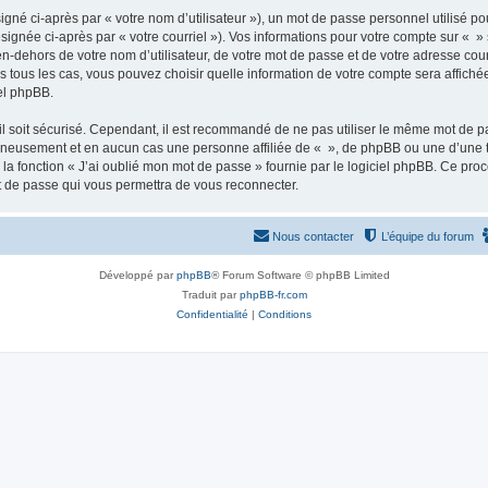
gné ci-après par « votre nom d’utilisateur »), un mot de passe personnel utilisé po
signée ci-après par « votre courriel »). Vos informations pour votre compte sur « »
n-dehors de votre nom d’utilisateur, de votre mot de passe et de votre adresse cour
ans tous les cas, vous pouvez choisir quelle information de votre compte sera affich
iel phpBB.
l soit sécurisé. Cependant, il est recommandé de ne pas utiliser le même mot de pas
igneusement et en aucun cas une personne affiliée de « », de phpBB ou une d’une 
 la fonction « J’ai oublié mon mot de passe » fournie par le logiciel phpBB. Ce pro
t de passe qui vous permettra de vous reconnecter.
Nous contacter
L’équipe du forum
Développé par
phpBB
® Forum Software © phpBB Limited
Traduit par
phpBB-fr.com
Confidentialité
|
Conditions