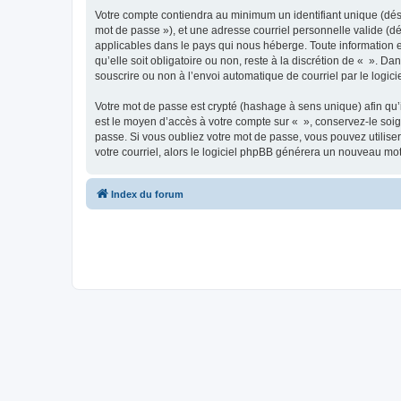
Votre compte contiendra au minimum un identifiant unique (dési
mot de passe »), et une adresse courriel personnelle valide (dé
applicables dans le pays qui nous héberge. Toute information e
qu’elle soit obligatoire ou non, reste à la discrétion de « ». D
souscrire ou non à l’envoi automatique de courriel par le logic
Votre mot de passe est crypté (hashage à sens unique) afin qu’i
est le moyen d’accès à votre compte sur « », conservez-le so
passe. Si vous oubliez votre mot de passe, vous pouvez utiliser
votre courriel, alors le logiciel phpBB générera un nouveau mo
Index du forum