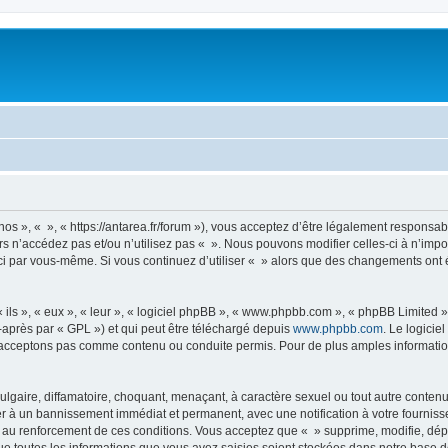
nos », « », « https://antarea.fr/forum »), vous acceptez d’être légalement responsa
rs n’accédez pas et/ou n’utilisez pas « ». Nous pouvons modifier celles-ci à n’im
es-ci par vous-même. Si vous continuez d’utiliser « » alors que des changements on
ls », « eux », « leur », « logiciel phpBB », « www.phpbb.com », « phpBB Limited »,
-après par « GPL ») et qui peut être téléchargé depuis
www.phpbb.com
. Le logicie
acceptons pas comme contenu ou conduite permis. Pour de plus amples informations
lgaire, diffamatoire, choquant, menaçant, à caractère sexuel ou tout autre contenu 
er à un bannissement immédiat et permanent, avec une notification à votre fourniss
 au renforcement de ces conditions. Vous acceptez que « » supprime, modifie, dépl