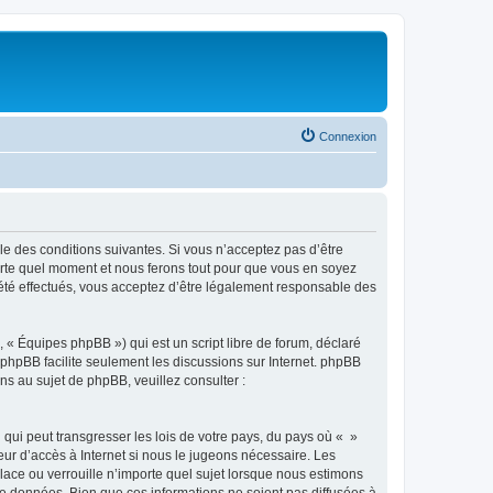
Connexion
ble des conditions suivantes. Si vous n’acceptez pas d’être
porte quel moment et nous ferons tout pour que vous en soyez
t été effectués, vous acceptez d’être légalement responsable des
 « Équipes phpBB ») qui est un script libre de forum, déclaré
l phpBB facilite seulement les discussions sur Internet. phpBB
 au sujet de phpBB, veuillez consulter :
qui peut transgresser les lois de votre pays, du pays où « »
eur d’accès à Internet si nous le jugeons nécessaire. Les
ace ou verrouille n’importe quel sujet lorsque nous estimons