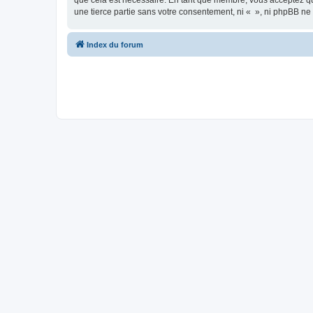
que cela est nécessaire. En tant que membre, vous acceptez qu
une tierce partie sans votre consentement, ni « », ni phpBB n
Index du forum