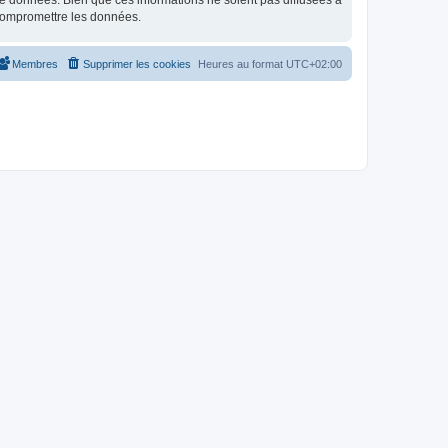
e données. Bien que ces informations ne soient pas diffusées à
 compromettre les données.
Membres
Supprimer les cookies
Heures au format
UTC+02:00