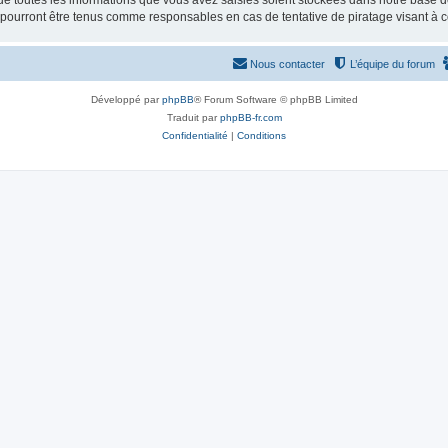
e toutes les informations que vous avez saisies soient stockées dans notre base d
e pourront être tenus comme responsables en cas de tentative de piratage visant à
Nous contacter
L’équipe du forum
Développé par
phpBB
® Forum Software © phpBB Limited
Traduit par
phpBB-fr.com
Confidentialité
|
Conditions