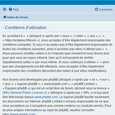
FAQ
Connexion
Index du forum
- Conditions d’utilisation
En accédant à « » (désigné ci-après par « nous », « notre », « nos », « »,
« https://antarea.fr/forum »), vous acceptez d’être légalement responsable des
conditions suivantes. Si vous n’acceptez pas d’être légalement responsable de
toutes les conditions suivantes, alors n’accédez pas et/ou n’utilisez pas « ».
Nous pouvons modifier celles-ci à n’importe quel moment et nous ferons tout
pour que vous en soyez informé, bien qu’il soit prudent de vérifier
régulièrement celles-ci par vous-même. Si vous continuez d’utiliser « » alors
que des changements ont été effectués, vous acceptez d’être légalement
responsable des conditions découlant des mises à jour et/ou modifications.
Nos forums sont développés par phpBB (désigné ci-après par « ils », « eux »,
« leur », « logiciel phpBB », « www.phpbb.com », « phpBB Limited »,
« Équipes phpBB ») qui est un script libre de forum, déclaré sous la licence «
GNU General Public License v2
» (désigné ci-après par « GPL ») et qui peut
être téléchargé depuis
www.phpbb.com
. Le logiciel phpBB facilite seulement
les discussions sur Internet. phpBB Limited n’est pas responsable de ce que
nous acceptons ou n’acceptons pas comme contenu ou conduite permis. Pour
de plus amples informations au sujet de phpBB, veuillez consulter :
https://www.phpbb.com/
.