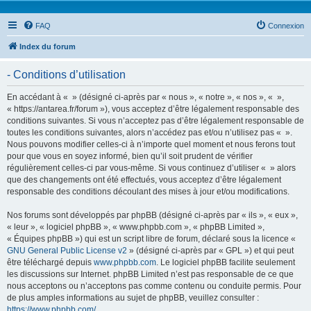
FAQ
Connexion
Index du forum
- Conditions d’utilisation
En accédant à « » (désigné ci-après par « nous », « notre », « nos », « »,
« https://antarea.fr/forum »), vous acceptez d’être légalement responsable des
conditions suivantes. Si vous n’acceptez pas d’être légalement responsable de
toutes les conditions suivantes, alors n’accédez pas et/ou n’utilisez pas « ».
Nous pouvons modifier celles-ci à n’importe quel moment et nous ferons tout
pour que vous en soyez informé, bien qu’il soit prudent de vérifier
régulièrement celles-ci par vous-même. Si vous continuez d’utiliser « » alors
que des changements ont été effectués, vous acceptez d’être légalement
responsable des conditions découlant des mises à jour et/ou modifications.
Nos forums sont développés par phpBB (désigné ci-après par « ils », « eux »,
« leur », « logiciel phpBB », « www.phpbb.com », « phpBB Limited »,
« Équipes phpBB ») qui est un script libre de forum, déclaré sous la licence «
GNU General Public License v2
» (désigné ci-après par « GPL ») et qui peut
être téléchargé depuis
www.phpbb.com
. Le logiciel phpBB facilite seulement
les discussions sur Internet. phpBB Limited n’est pas responsable de ce que
nous acceptons ou n’acceptons pas comme contenu ou conduite permis. Pour
de plus amples informations au sujet de phpBB, veuillez consulter :
https://www.phpbb.com/
.