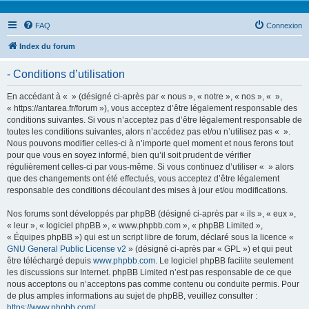
FAQ
Connexion
Index du forum
- Conditions d’utilisation
En accédant à « » (désigné ci-après par « nous », « notre », « nos », « »,
« https://antarea.fr/forum »), vous acceptez d’être légalement responsable des
conditions suivantes. Si vous n’acceptez pas d’être légalement responsable de
toutes les conditions suivantes, alors n’accédez pas et/ou n’utilisez pas « ».
Nous pouvons modifier celles-ci à n’importe quel moment et nous ferons tout
pour que vous en soyez informé, bien qu’il soit prudent de vérifier
régulièrement celles-ci par vous-même. Si vous continuez d’utiliser « » alors
que des changements ont été effectués, vous acceptez d’être légalement
responsable des conditions découlant des mises à jour et/ou modifications.
Nos forums sont développés par phpBB (désigné ci-après par « ils », « eux »,
« leur », « logiciel phpBB », « www.phpbb.com », « phpBB Limited »,
« Équipes phpBB ») qui est un script libre de forum, déclaré sous la licence «
GNU General Public License v2
» (désigné ci-après par « GPL ») et qui peut
être téléchargé depuis
www.phpbb.com
. Le logiciel phpBB facilite seulement
les discussions sur Internet. phpBB Limited n’est pas responsable de ce que
nous acceptons ou n’acceptons pas comme contenu ou conduite permis. Pour
de plus amples informations au sujet de phpBB, veuillez consulter :
https://www.phpbb.com/
.